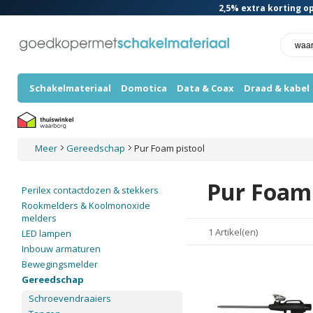
2,5%
extra korting op
Schakelmateriaal
Domotica
Data & Coax
Draad & kabel
Meer
Gereedschap
Pur Foam pistool
Pur Foam 
Perilex contactdozen & stekkers
Rookmelders & Koolmonoxide
melders
1 Artikel(en)
LED lampen
Inbouw armaturen
Bewegingsmelder
Gereedschap
Schroevendraaiers