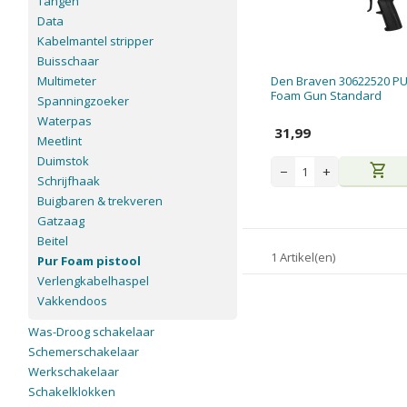
Tangen
Data
Kabelmantel stripper
Buisschaar
Multimeter
Den Braven 30622520 P
Foam Gun Standard
Spanningzoeker
Waterpas
31,99
Meetlint
Duimstok
shopping_cart
−
+
Schrijfhaak
Buigbaren & trekveren
Gatzaag
Beitel
1 Artikel(en)
Pur Foam pistool
Verlengkabelhaspel
Vakkendoos
Was-Droog schakelaar
Schemerschakelaar
Werkschakelaar
Schakelklokken