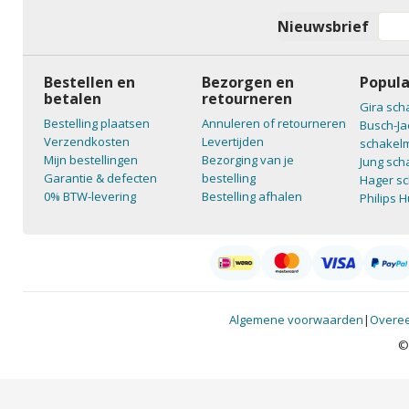
Nieuwsbrief
Bestellen en
Bezorgen en
Popula
betalen
retourneren
Gira sch
Bestelling plaatsen
Annuleren of retourneren
Busch-Ja
Verzendkosten
Levertijden
schakelm
Mijn bestellingen
Bezorging van je
Jung sch
Garantie & defecten
bestelling
Hager sc
0% BTW-levering
Bestelling afhalen
Philips 
Algemene voorwaarden
|
Overee
©