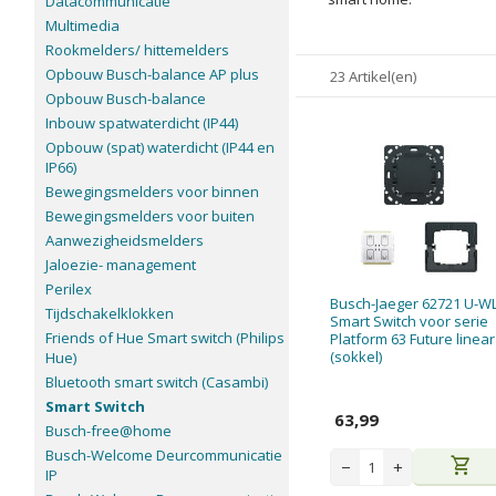
Datacommunicatie
Multimedia
Rookmelders/ hittemelders
Opbouw Busch-balance AP plus
23 Artikel(en)
Opbouw Busch-balance
Inbouw spatwaterdicht (IP44)
Opbouw (spat) waterdicht (IP44 en
IP66)
Bewegingsmelders voor binnen
Bewegingsmelders voor buiten
Aanwezigheidsmelders
Jaloezie- management
Perilex
Busch-Jaeger 62721 U-W
Tijdschakelklokken
Smart Switch voor serie
Friends of Hue Smart switch (Philips
Platform 63 Future linear
(sokkel)
Hue)
Bluetooth smart switch (Casambi)
Smart Switch
63,99
Busch-free@home
Busch-Welcome Deurcommunicatie
shopping_cart
−
+
IP