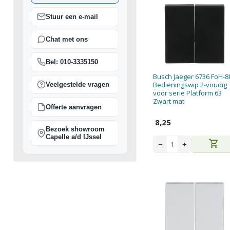
Stuur een e-mail
Chat met ons
Bel: 010-3335150
Busch Jaeger 6736 FoH-8
Bedieningswip 2-voudig
Veelgestelde vragen
voor serie Platform 63
Zwart mat
Offerte aanvragen
8,25
Bezoek showroom
Capelle a/d IJssel
shopping_cart
−
+