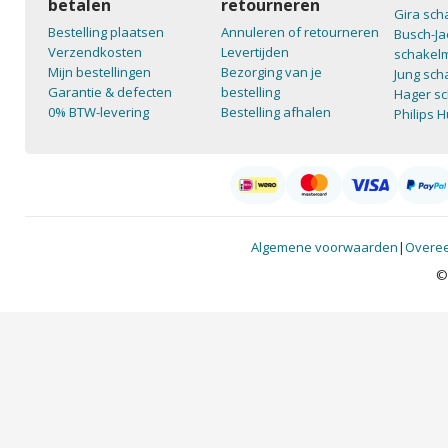
betalen
retourneren
Gira sch
Bestelling plaatsen
Annuleren of retourneren
Busch-Ja
Verzendkosten
Levertijden
schakelm
Mijn bestellingen
Bezorging van je
Jung sch
Garantie & defecten
bestelling
Hager sc
0% BTW-levering
Bestelling afhalen
Philips 
Algemene voorwaarden
|
Overee
©