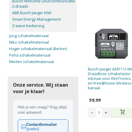
Busch-Welcome Deurcommunicatie
2-draads
ABB Busch Jaeger KNX
Smart Energy Management
Z-wave bediening
Jung schakelmateriaal
Niko schakelmateriaal
Hager schakelmateriaal (Berker)
Peha schakelmateriaal
Merten schakelmateriaal
Busch-Jaeger 62811 U-W
Draadloze schakelactor
inbouw voor flexTronics
en Free@home Wireless
Onze service. Wij staan
kanaal
voor je klaar!
59,99
Heb je een vraag? Krijg altijd
shopping_cart
−
+
snel antwoord.
Contactformulier
(snelst)