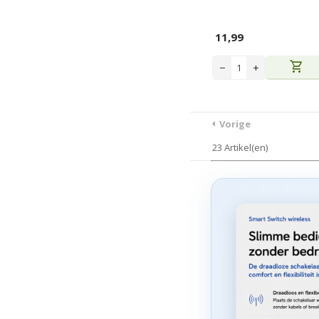
11,99
shopping_cart
−
+
Vorige
23 Artikel(en)