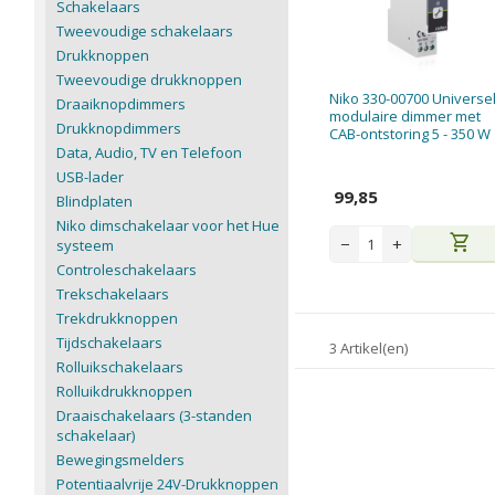
Schakelaars
Tweevoudige schakelaars
Drukknoppen
Tweevoudige drukknoppen
Niko 330-00700 Universe
Draaiknopdimmers
modulaire dimmer met
Drukknopdimmers
CAB-ontstoring 5 - 350 W
Data, Audio, TV en Telefoon
USB-lader
99,85
Blindplaten
Niko dimschakelaar voor het Hue
shopping_cart
−
+
systeem
Controleschakelaars
Trekschakelaars
Trekdrukknoppen
Tijdschakelaars
3 Artikel(en)
Rolluikschakelaars
Rolluikdrukknoppen
Draaischakelaars (3-standen
schakelaar)
Bewegingsmelders
Potentiaalvrije 24V-Drukknoppen