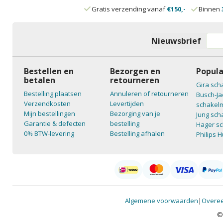
Gratis verzending vanaf
€150,-
Binnen
Nieuwsbrief
Bestellen en
Bezorgen en
Popula
betalen
retourneren
Gira sch
Bestelling plaatsen
Annuleren of retourneren
Busch-Ja
Verzendkosten
Levertijden
schakelm
Mijn bestellingen
Bezorging van je
Jung sch
Garantie & defecten
bestelling
Hager sc
0% BTW-levering
Bestelling afhalen
Philips 
Algemene voorwaarden
|
Overee
©