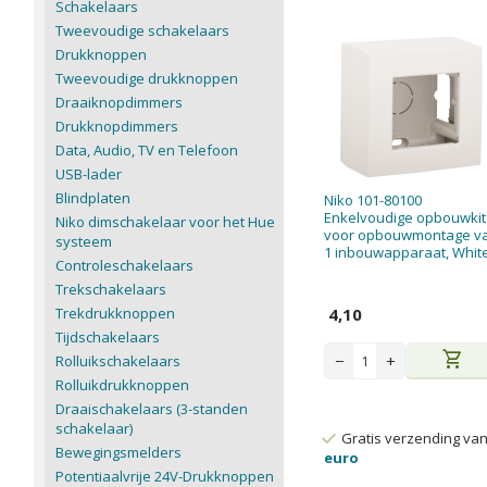
Schakelaars
Tweevoudige schakelaars
Drukknoppen
Tweevoudige drukknoppen
Draaiknopdimmers
Drukknopdimmers
Data, Audio, TV en Telefoon
USB-lader
Blindplaten
Niko 101-80100
Enkelvoudige opbouwkit
Niko dimschakelaar voor het Hue
voor opbouwmontage v
systeem
1 inbouwapparaat, Whit
Controleschakelaars
Trekschakelaars
Trekdrukknoppen
4,10
Tijdschakelaars
shopping_cart
−
+
Rolluikschakelaars
Rolluikdrukknoppen
Draaischakelaars (3-standen
schakelaar)
Gratis verzending va
Bewegingsmelders
euro
Potentiaalvrije 24V-Drukknoppen