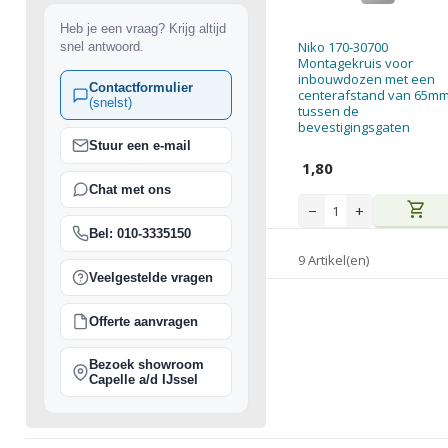
Heb je een vraag? Krijg altijd
Niko 170-30700
snel antwoord.
Montagekruis voor
inbouwdozen met een
Contactformulier
centerafstand van 65m
(snelst)
tussen de
bevestigingsgaten
Stuur een e-mail
1,80
Chat met ons
shopping_cart
−
+
Bel: 010-3335150
9 Artikel(en)
Veelgestelde vragen
Offerte aanvragen
Bezoek showroom
Capelle a/d IJssel