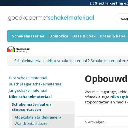
2,5%
extra korting op
Schakelmateriaal
Domotica
Data & Coax
Draad & kabel
Schakelmateriaal
Niko schakelmateriaal
Schakelmateriaal en
Opbouwd
Gira schakelmateriaal
Busch Jaeger schakelmateriaal
Jung schakelmateriaal
Wat met je garage, kelder
Niko schakelmateriaal
crèmekleurige
Niko Op
stopcontacten en media-
Schakelmateriaal en
stopcontacten
Afdekplaten (afdekramen)
9 Artikel(en)
Wandcontactdozen