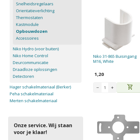
Snelheidsregelaars
Orientatieverlichting
Thermostaten
Kastmodule
Opbouwdozen
Accessoires
Niko Hydro (voor buiten)
Niko Home Control
Niko 31-865 Buisingang
M16, White
Deurcommunicatie
Draadloze oplossingen
1,20
Detectoren
shopping_cart
Hager schakelmateriaal (Berker)
−
+
Peha schakelmateriaal
Merten schakelmateriaal
Onze service. Wij staan
voor je klaar!