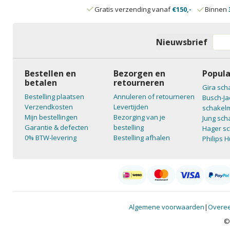
Gratis verzending vanaf
€150,-
Binnen
Nieuwsbrief
Bestellen en
Bezorgen en
Popula
betalen
retourneren
Gira sch
Bestelling plaatsen
Annuleren of retourneren
Busch-Ja
Verzendkosten
Levertijden
schakelm
Mijn bestellingen
Bezorging van je
Jung sch
Garantie & defecten
bestelling
Hager sc
0% BTW-levering
Bestelling afhalen
Philips 
Algemene voorwaarden
|
Overee
©