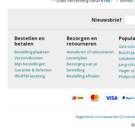
Gratis verzending vanaf
€150,-
Binnen
Nieuwsbrief
Bestellen en
Bezorgen en
Popula
betalen
retourneren
Gira sch
Bestelling plaatsen
Annuleren of retourneren
Busch-Ja
Verzendkosten
Levertijden
schakelm
Mijn bestellingen
Bezorging van je
Jung sch
Garantie & defecten
bestelling
Hager sc
0% BTW-levering
Bestelling afhalen
Philips 
Algemene voorwaarden
|
Overee
©