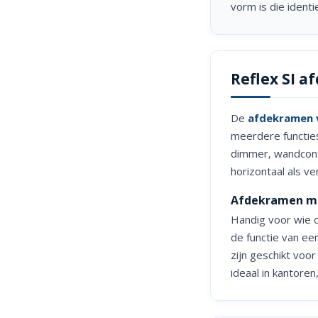
vorm is die ident
Reflex SI a
De
afdekramen va
meerdere functies
dimmer, wandconta
horizontaal als ver
Afdekramen me
Handig voor wie o
de functie van een
zijn geschikt voo
ideaal in kantore