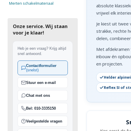
Merten schakelmateriaal
absolute klassiek
vrijwel elk interie
Je kiest uit twee
Onze service. Wij staan
strakke, rechte 
voor je klaar!
delen, combineer
Met afdekramen v
Heb je een vraag? Krijg altijd
snel antwoord.
inbouw én opbouw,
en projecten.
Contactformulier
(snelst)
Helder alpinwi
Stuur een e-mail
Reflex SI of st
Chat met ons
Bel: 010-3335150
S
Veelgestelde vragen
Kies eerst de f