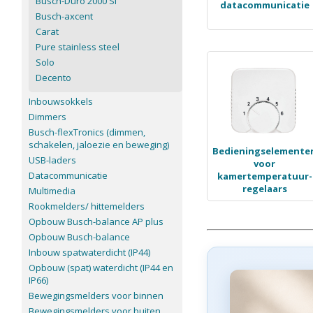
Busch-Duro 2000 SI
datacommunicatie
Busch-axcent
Carat
Pure stainless steel
Solo
Decento
Inbouwsokkels
Dimmers
Busch-flexTronics (dimmen,
schakelen, jaloezie en beweging)
Bedieningselemente
USB-laders
voor
Datacommunicatie
kamertemperatuur-
regelaars
Multimedia
Rookmelders/ hittemelders
Opbouw Busch-balance AP plus
Opbouw Busch-balance
Inbouw spatwaterdicht (IP44)
Opbouw (spat) waterdicht (IP44 en
IP66)
Bewegingsmelders voor binnen
Bewegingsmelders voor buiten