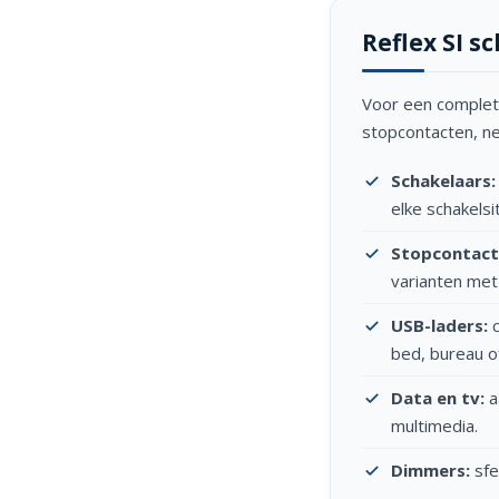
Reflex SI s
Voor een complete
stopcontacten, net
Schakelaars:
elke schakelsi
Stopcontact
varianten met 
USB-laders:
c
bed, bureau of
Data en tv:
a
multimedia.
Dimmers:
sfe