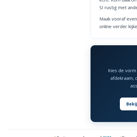
SI rustig met and
Maak vooraf eve
online verder kijk
Kies de vorm 
afdekraam, d
ass
Bekij