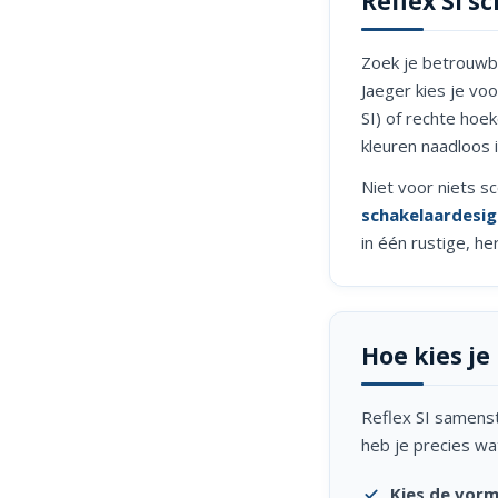
Reflex SI 
Zoek je betrouwba
Jaeger kies je v
SI) of rechte hoek
kleuren naadloos in
Niet voor niets sc
schakelaardesig
in één rustige, h
Hoe kies je
Reflex SI samenst
heb je precies wa
Kies de vorm