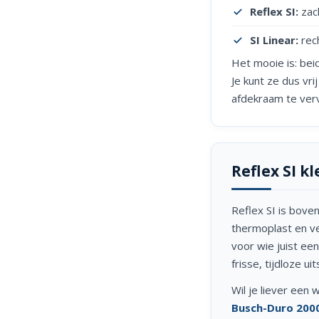
Reflex SI:
zach
SI Linear:
rech
Het mooie is: bei
Je kunt ze dus vr
afdekraam te verv
Reflex SI k
Reflex SI is bove
thermoplast en ve
voor wie juist een
frisse, tijdloze uit
Wil je liever een
Busch-Duro 2000