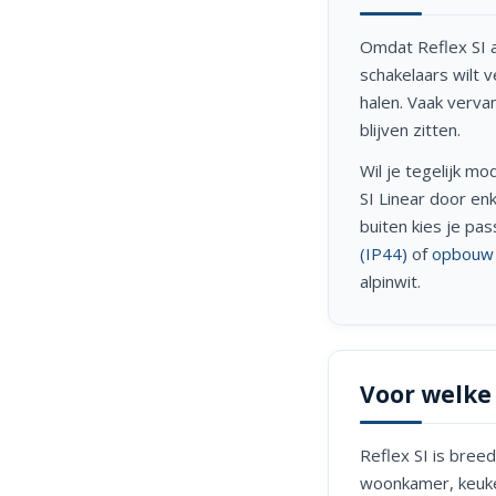
Omdat Reflex SI a
schakelaars wilt v
halen. Vaak verva
blijven zitten.
Wil je tegelijk m
SI Linear door en
buiten kies je pa
(IP44)
of
opbouw 
alpinwit.
Voor welke 
Reflex SI is breed
woonkamer, keuken