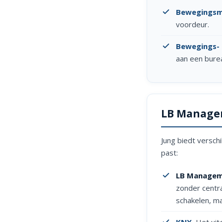
Bewegingsm
voordeur.
Bewegings- 
aan een burea
LB Managem
Jung biedt versch
past:
LB Managem
zonder centra
schakelen, m
KNX
.
Het uitg