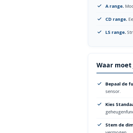
A range
.
Mode
CD range
.
Ee
LS range
.
Str
Waar moet j
Bepaal de fu
sensor.
Kies Standaa
geheugenfunc
Stem de dim
vermogen.