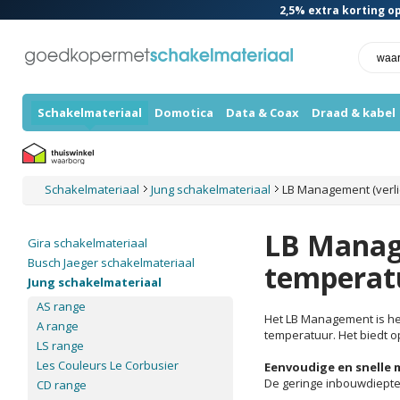
2,5%
extra korting op
Schakelmateriaal
Domotica
Data & Coax
Draad & kabel
Schakelmateriaal
Jung schakelmateriaal
LB Management (verli
LB Manage
Gira schakelmateriaal
Busch Jaeger schakelmateriaal
temperat
Jung schakelmateriaal
AS range
Het LB Management is he
A range
temperatuur. Het biedt 
LS range
Les Couleurs Le Corbusier
Eenvoudige en snelle
De geringe inbouwdiepte
CD range