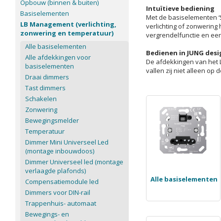
Opbouw (binnen & buiten)
Intuïtieve bediening
Basiselementen
Met de basiselementen ‘S
LB Management (verlichting,
verlichting of zonwering
zonwering en temperatuur)
vergrendelfunctie en ee
Alle basiselementen
Bedienen in JUNG desi
Alle afdekkingen voor
De afdekkingen van het L
basiselementen
vallen zij niet alleen op
Draai dimmers
Tast dimmers
Schakelen
Zonwering
Bewegingsmelder
Temperatuur
Dimmer Mini Universeel Led
(montage inbouwdoos)
Dimmer Universeel led (montage
verlaagde plafonds)
Alle basiselementen
Compensatiemodule led
Dimmers voor DIN-rail
Trappenhuis- automaat
Bewegings- en