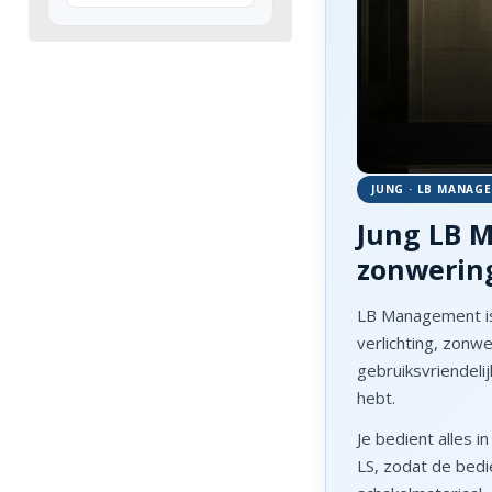
JUNG · LB MANAG
Jung LB M
zonwerin
LB Management is
verlichting, zonw
gebruiksvriendeli
hebt.
Je bedient alles i
LS, zodat de bedi