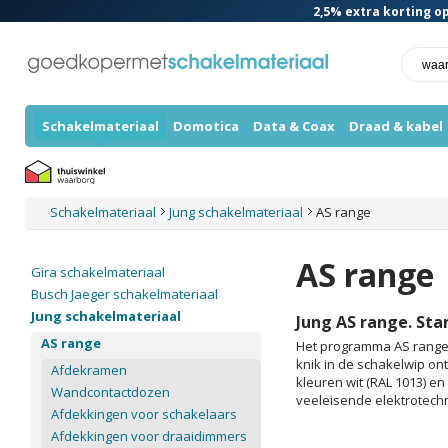
2,5%
extra korting op
Schakelmateriaal
Domotica
Data & Coax
Draad & kabel
Schakelmateriaal
Jung schakelmateriaal
AS range
AS range
Gira schakelmateriaal
Busch Jaeger schakelmateriaal
Jung schakelmateriaal
Jung AS range. Sta
AS range
Het programma AS range 
knik in de schakelwip on
Afdekramen
kleuren wit (RAL 1013) e
Wandcontactdozen
veeleisende elektrotechni
Afdekkingen voor schakelaars
Afdekkingen voor draaidimmers