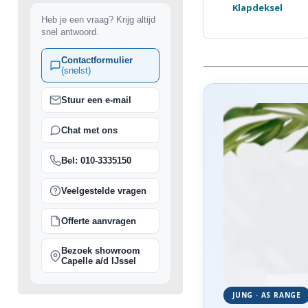
Klapdeksel
Heb je een vraag? Krijg altijd
snel antwoord.
Contactformulier
(snelst)
Stuur een e-mail
Chat met ons
Bel: 010-3335150
Veelgestelde vragen
Offerte aanvragen
Bezoek showroom
Capelle a/d IJssel
JUNG · AS RANGE