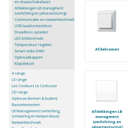
en draaischakelaars
Afdekkingen LB managment
(verlichting en jaloeziesturing)
Communicatie en netwerktechniek
USB-laadcontactdoos
Draadloos opladen
LED lichttechniek
Temperatuur regelen
Afdekramen
Smart radio DAB+
Opbouwkappen
Klapdeksel
A range
LS range
Les Couleurs Le Corbusier
CD range
Opbouw (binnen & buiten)
Basiselementen
LB Management (verlichting,
Afdekkingen LB
zonwering en temperatuur)
managment
(verlichting en
Netwerktechniek
jaloeziesturing)