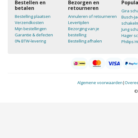
Bestellen en
Bezorgen en
Popula
betalen
retourneren
Gira sch
Bestelling plaatsen
Annuleren of retourneren
Busch-Ja
Verzendkosten
Levertijden
schakelm
Mijn bestellingen
Bezorging van je
Jung sch
Garantie & defecten
bestelling
Hager sc
0% BTW-levering
Bestelling afhalen
Philips 
Algemene voorwaarden
|
Overee
©