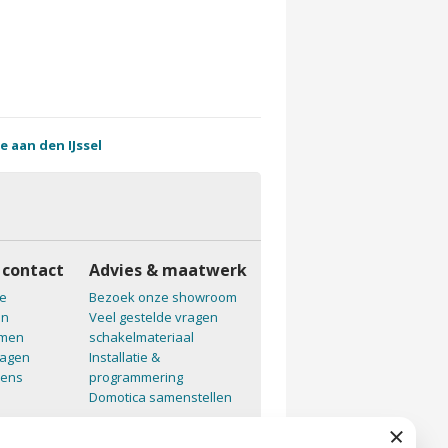
e aan den IJssel
 contact
Advies & maatwerk
e
Bezoek onze showroom
en
Veel gestelde vragen
emen
schakelmateriaal
ragen
Installatie &
vens
programmering
Domotica samenstellen