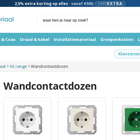
2,5%
extra korting op alles
· vanaf €500,-
EXTRA
CODE
 & Coax
Draad & kabel
Installatiemateriaal
Groepenkasten
Klantense
iaal
AS range
Wandcontactdozen
Wandcontactdozen