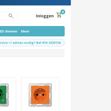
0
shopping_cart
search
Inloggen
LED dimmer
Meer
rvice
of
advies nodig? Bel 010-3335150