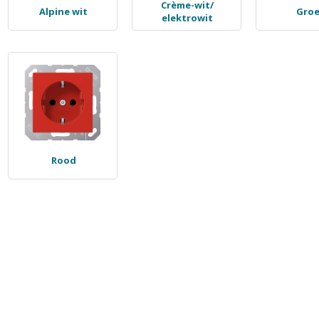
Crème-wit/
Alpine wit
Gro
elektrowit
Rood