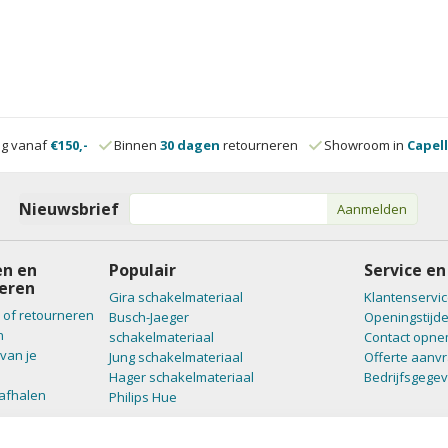
ng vanaf
€150,-
Binnen
30 dagen
retourneren
Showroom in
Capell
Nieuwsbrief
Aanmelden
n en
Populair
Service en
eren
Gira schakelmateriaal
Klantenservic
 of retourneren
Busch-Jaeger
Openingstijd
n
schakelmateriaal
Contact opn
van je
Jung schakelmateriaal
Offerte aanv
Hager schakelmateriaal
Bedrijfsgege
 afhalen
Philips Hue