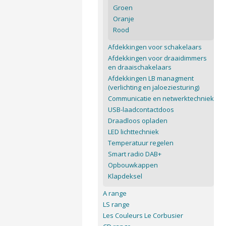
Groen
Oranje
Rood
Afdekkingen voor schakelaars
Afdekkingen voor draaidimmers
en draaischakelaars
Afdekkingen LB managment
(verlichting en jaloeziesturing)
Communicatie en netwerktechniek
USB-laadcontactdoos
Draadloos opladen
LED lichttechniek
Temperatuur regelen
Smart radio DAB+
Opbouwkappen
Klapdeksel
A range
LS range
Les Couleurs Le Corbusier