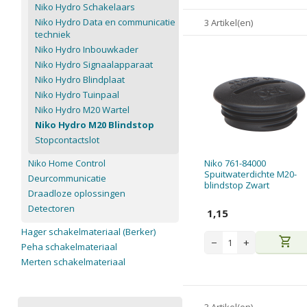
Niko Hydro Schakelaars
Niko Hydro Data en communicatie
3 Artikel(en)
techniek
Niko Hydro Inbouwkader
Niko Hydro Signaalapparaat
Niko Hydro Blindplaat
Niko Hydro Tuinpaal
Niko Hydro M20 Wartel
Niko Hydro M20 Blindstop
Stopcontactslot
Niko Home Control
Niko 761-84000
Spuitwaterdichte M20-
Deurcommunicatie
blindstop Zwart
Draadloze oplossingen
Detectoren
1,15
Hager schakelmateriaal (Berker)
shopping_cart
−
+
Peha schakelmateriaal
Merten schakelmateriaal
3 Artikel(en)