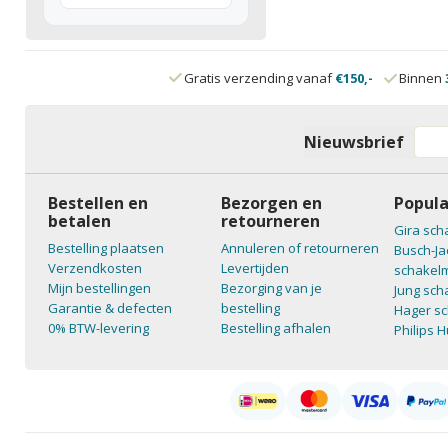
Gratis verzending vanaf
€150,-
Binnen
Nieuwsbrief
Bestellen en
Bezorgen en
Popula
betalen
retourneren
Gira sch
Bestelling plaatsen
Annuleren of retourneren
Busch-Ja
Verzendkosten
Levertijden
schakelm
Mijn bestellingen
Bezorging van je
Jung sch
Garantie & defecten
bestelling
Hager sc
0% BTW-levering
Bestelling afhalen
Philips 