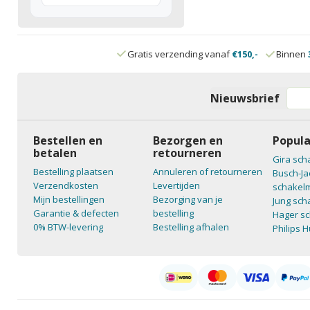
Gratis verzending vanaf
€150,-
Binnen
Nieuwsbrief
Bestellen en
Bezorgen en
Popula
betalen
retourneren
Gira sch
Bestelling plaatsen
Annuleren of retourneren
Busch-Ja
Verzendkosten
Levertijden
schakelm
Mijn bestellingen
Bezorging van je
Jung sch
Garantie & defecten
bestelling
Hager sc
0% BTW-levering
Bestelling afhalen
Philips 