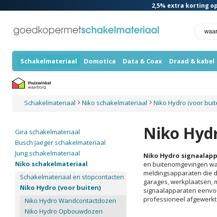
2,5%
extra korting op
Schakelmateriaal
Domotica
Data & Coax
Draad & kabel
Schakelmateriaal
Niko schakelmateriaal
Niko Hydro (voor bui
Niko Hyd
Gira schakelmateriaal
Busch Jaeger schakelmateriaal
Jung schakelmateriaal
Niko Hydro signaalap
Niko schakelmateriaal
en buitenomgevingen wa
meldingsapparaten die da
Schakelmateriaal en stopcontacten
garages, werkplaatsen, 
Niko Hydro (voor buiten)
signaalapparaten eenvou
professioneel afgewerkte 
Niko Hydro Wandcontactdozen
Niko Hydro Opbouwdozen