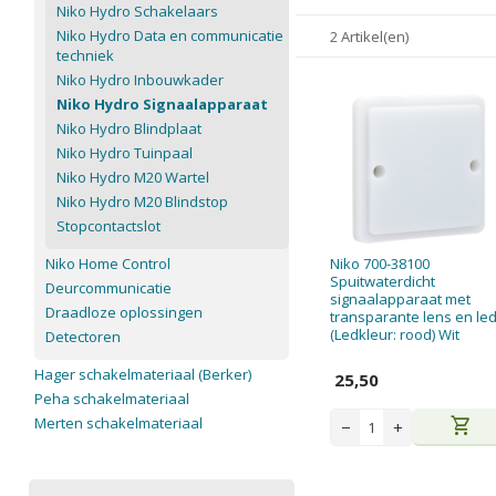
Niko Hydro Schakelaars
Niko Hydro Data en communicatie
2 Artikel(en)
techniek
Niko Hydro Inbouwkader
Niko Hydro Signaalapparaat
Niko Hydro Blindplaat
Niko Hydro Tuinpaal
Niko Hydro M20 Wartel
Niko Hydro M20 Blindstop
Stopcontactslot
Niko Home Control
Niko 700-38100
Spuitwaterdicht
Deurcommunicatie
signaalapparaat met
Draadloze oplossingen
transparante lens en le
(Ledkleur: rood) Wit
Detectoren
Hager schakelmateriaal (Berker)
25,50
Peha schakelmateriaal
Merten schakelmateriaal
shopping_cart
−
+