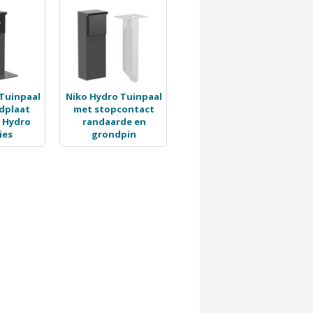
Tuinpaal
Niko Hydro Tuinpaal
dplaat
met stopcontact
 Hydro
randaarde en
ies
grondpin