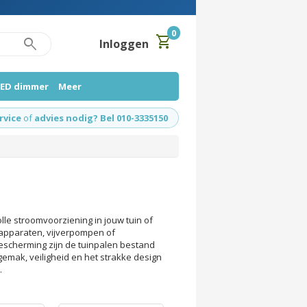
0
shopping_cart
search
Inloggen
LED dimmer
Meer
rvice
of
advies nodig? Bel 010-3335150
olle stroomvoorziening in jouw tuin of
e apparaten, vijverpompen of
escherming zijn de tuinpalen bestand
emak, veiligheid en het strakke design
.