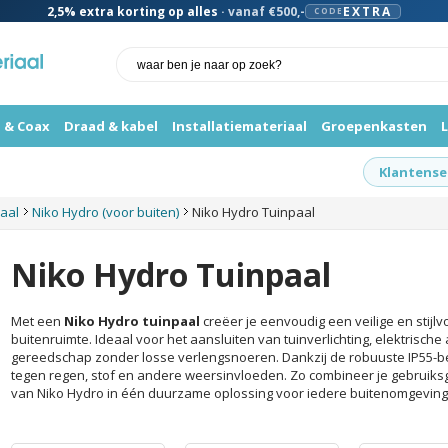
2,5%
extra korting op alles
· vanaf €500,-
EXTRA
CODE
 & Coax
Draad & kabel
Installatiemateriaal
Groepenkasten
Klantense
iaal
Niko Hydro (voor buiten)
Niko Hydro Tuinpaal
Niko Hydro Tuinpaal
Met een
Niko Hydro tuinpaal
creëer je eenvoudig een veilige en stijlv
buitenruimte. Ideaal voor het aansluiten van tuinverlichting, elektrisch
gereedschap zonder losse verlengsnoeren. Dankzij de robuuste IP55-b
tegen regen, stof en andere weersinvloeden. Zo combineer je gebruiksg
van Niko Hydro in één duurzame oplossing voor iedere buitenomgeving