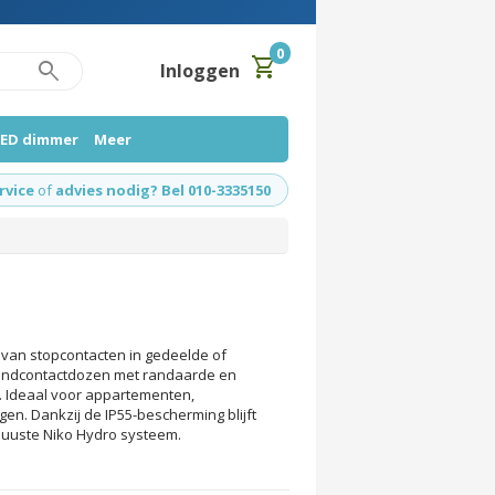
0
shopping_cart
search
Inloggen
LED dimmer
Meer
rvice
of
advies nodig? Bel 010-3335150
van stopcontacten in gedeelde of
wandcontactdozen met randaarde en
. Ideaal voor appartementen,
en. Dankzij de IP55-bescherming blijft
obuuste Niko Hydro systeem.