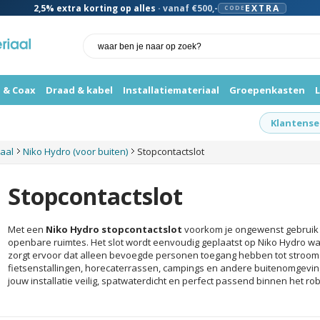
2,5%
extra korting op alles
· vanaf €500,-
EXTRA
CODE
 & Coax
Draad & kabel
Installatiemateriaal
Groepenkasten
Klantense
iaal
Niko Hydro (voor buiten)
Stopcontactslot
Stopcontactslot
Met een
Niko Hydro stopcontactslot
voorkom je ongewenst gebruik 
openbare ruimtes. Het slot wordt eenvoudig geplaatst op Niko Hydro 
zorgt ervoor dat alleen bevoegde personen toegang hebben tot stroom
fietsenstallingen, horecaterrassen, campings en andere buitenomgeving
jouw installatie veilig, spatwaterdicht en perfect passend binnen het r