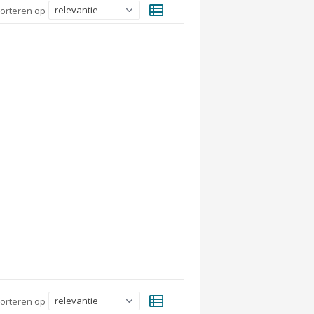
view_list
orteren op
view_list
orteren op