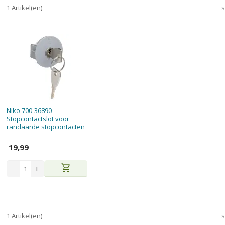
1 Artikel(en)
s
Niko 700-36890
Stopcontactslot voor
randaarde stopcontacten
19,99
shopping_cart
−
+
1 Artikel(en)
s