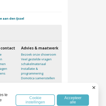
e aan den IJssel
 contact
Advies & maatwerk
e
Bezoek onze showroom
en
Veel gestelde vragen
emen
schakelmateriaal
ragen
Installatie &
vens
programmering
Domotica samenstellen
Sluiten
es te
Cookie
Accepteer
e
instellingen
alle