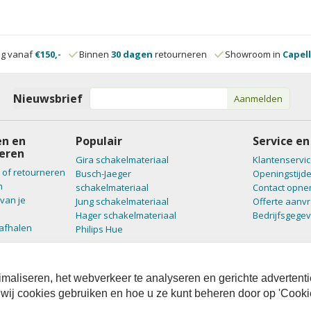
ng vanaf
€150,-
Binnen
30 dagen
retourneren
Showroom in
Capell
Nieuwsbrief
Aanmelden
n en
Populair
Service en
eren
Gira schakelmateriaal
Klantenservic
 of retourneren
Busch-Jaeger
Openingstijd
n
schakelmateriaal
Contact opn
van je
Jung schakelmateriaal
Offerte aanv
Hager schakelmateriaal
Bedrijfsgege
 afhalen
Philips Hue
maliseren, het webverkeer te analyseren en gerichte advertenti
 wij cookies gebruiken en hoe u ze kunt beheren door op 'Cooki