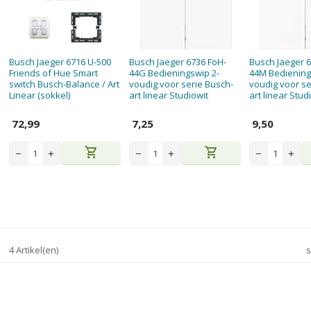
Busch Jaeger 6716 U-500
Busch Jaeger 6736 FoH-
Busch Jaeger 6
Friends of Hue Smart
44G Bedieningswip 2-
44M Bediening
switch Busch-Balance / Art
voudig voor serie Busch-
voudig voor se
Linear (sokkel)
art linear Studiowit
art linear Stud
72,99
7,25
9,50
shopping_cart
shopping_cart
−
+
−
+
−
+
4 Artikel(en)
s