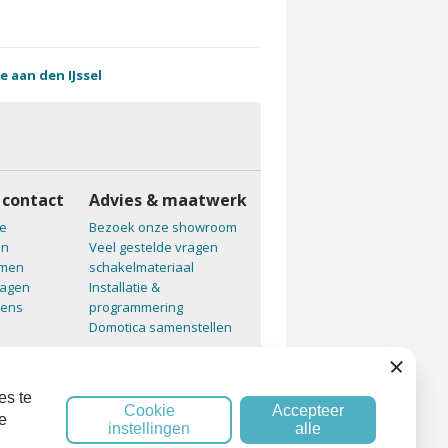
e aan den IJssel
 contact
Advies & maatwerk
e
Bezoek onze showroom
en
Veel gestelde vragen
emen
schakelmateriaal
ragen
Installatie &
vens
programmering
Domotica samenstellen
Sluiten
es te
Cookie
Accepteer
e
instellingen
alle