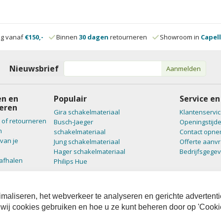
ng vanaf
€150,-
Binnen
30 dagen
retourneren
Showroom in
Capell
Nieuwsbrief
Aanmelden
n en
Populair
Service en
eren
Gira schakelmateriaal
Klantenservic
 of retourneren
Busch-Jaeger
Openingstijd
n
schakelmateriaal
Contact opn
van je
Jung schakelmateriaal
Offerte aanv
Hager schakelmateriaal
Bedrijfsgege
 afhalen
Philips Hue
maliseren, het webverkeer te analyseren en gerichte advertenti
 wij cookies gebruiken en hoe u ze kunt beheren door op 'Cooki