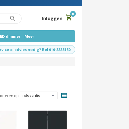
0
shopping_cart
search
Inloggen
LED dimmer
Meer
rvice
of
advies nodig? Bel 010-3335150
view_list
orteren op