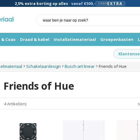
2,5%
extra korting op alles
· vanaf €500,-
EXTRA
CODE
 & Coax
Draad & kabel
Installatiemateriaal
Groepenkasten
Klantense
kelmateriaal
Schakelaardesign
Busch-art linear
Friends of Hue
Friends of Hue
4 Artikel(en)
s