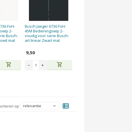
736 FoH-
Busch Jaeger 6736 FoH-
swip 2-
45M Bedieningswip 2-
rie Busch-
voudig voor serie Busch-
iowit mat
art linear Zwart mat
9,50
shopping_cart
shopping_cart
−
+
view_list
orteren op