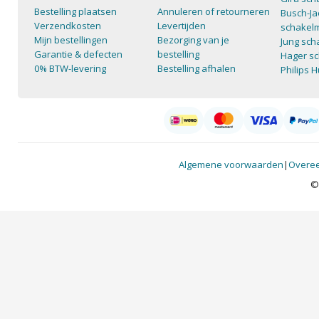
Bestelling plaatsen
Annuleren of retourneren
Busch-Ja
Verzendkosten
Levertijden
schakelm
Mijn bestellingen
Bezorging van je
Jung sch
Garantie & defecten
bestelling
Hager sc
0% BTW-levering
Bestelling afhalen
Philips 
Algemene voorwaarden
|
Overee
©