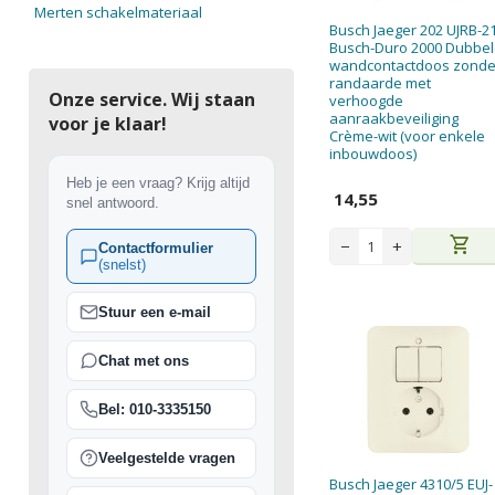
Merten schakelmateriaal
Busch Jaeger 202 UJRB-2
Busch-Duro 2000 Dubbe
wandcontactdoos zonde
randaarde met
Onze service. Wij staan
verhoogde
aanraakbeveiliging
voor je klaar!
Crème-wit (voor enkele
inbouwdoos)
Heb je een vraag? Krijg altijd
14,55
snel antwoord.
shopping_cart
−
+
Contactformulier
(snelst)
Stuur een e-mail
Chat met ons
Bel: 010-3335150
Veelgestelde vragen
Busch Jaeger 4310/5 EUJ-