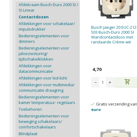
Afdekraam Busch-Duro 2000 SI /
SI Linear
Contactdozen
Afdekkingen voor schakelaar/
Busch Jaeger 20 EUC-212
impulsdrukker
503 Busch-Duro 2000 SI
Bedieningselementen voor
Wandcontactdoos met
dimmers
randaarde Crème-wit
Bedieningselementen voor
jaloeziesturing/
tijdschakelklokken
Afdekkingen voor
4,70
datacommunicatie
Afdekkingen voor led-licht
shopping_cart
−
+
Afdekkingen voor multimedia/
communicatie draagring
Bedieningselementen voor
kamer temperatuur- regelaars
Gratis verzending va
Toebehoren
euro
Bedieningselementen voor
beweging schakelaars/
comfortschakelaars
Blindplaat