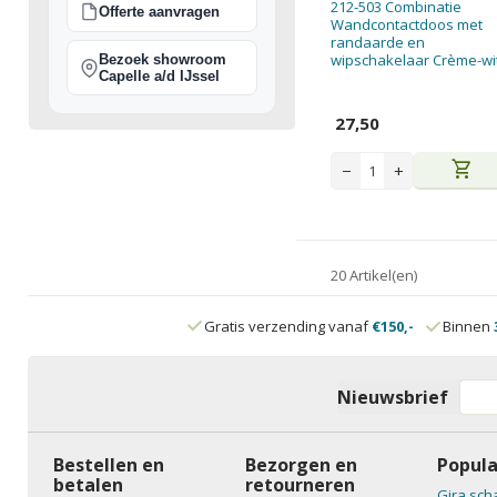
212-503 Combinatie
Offerte aanvragen
Wandcontactdoos met
randaarde en
wipschakelaar Crème-wi
Bezoek showroom
Capelle a/d IJssel
27,50
shopping_cart
−
+
20 Artikel(en)
Gratis verzending vanaf
€150,-
Binnen
Nieuwsbrief
Bestellen en
Bezorgen en
Popula
betalen
retourneren
Gira sch