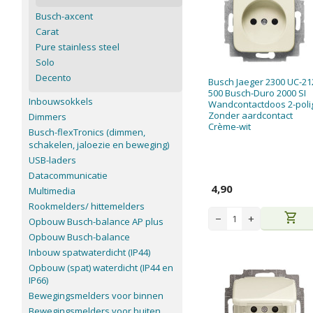
Busch-axcent
Carat
Pure stainless steel
Solo
Decento
Busch Jaeger 2300 UC-21
500 Busch-Duro 2000 SI
Inbouwsokkels
Wandcontactdoos 2-poli
Zonder aardcontact
Dimmers
Crème-wit
Busch-flexTronics (dimmen,
schakelen, jaloezie en beweging)
USB-laders
Datacommunicatie
4,90
Multimedia
Rookmelders/ hittemelders
shopping_cart
−
+
Opbouw Busch-balance AP plus
Opbouw Busch-balance
Inbouw spatwaterdicht (IP44)
Opbouw (spat) waterdicht (IP44 en
IP66)
Bewegingsmelders voor binnen
Bewegingsmelders voor buiten