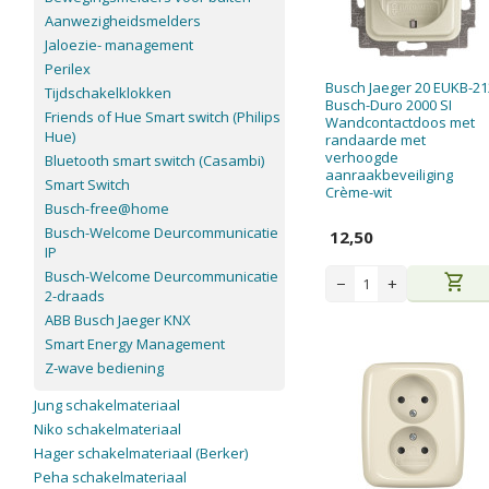
Aanwezigheidsmelders
Jaloezie- management
Perilex
Busch Jaeger 20 EUKB-21
Tijdschakelklokken
Busch-Duro 2000 SI
Friends of Hue Smart switch (Philips
Wandcontactdoos met
Hue)
randaarde met
verhoogde
Bluetooth smart switch (Casambi)
aanraakbeveiliging
Smart Switch
Crème-wit
Busch-free@home
Busch-Welcome Deurcommunicatie
12,50
IP
Busch-Welcome Deurcommunicatie
shopping_cart
−
+
2-draads
ABB Busch Jaeger KNX
Smart Energy Management
Z-wave bediening
Jung schakelmateriaal
Niko schakelmateriaal
Hager schakelmateriaal (Berker)
Peha schakelmateriaal