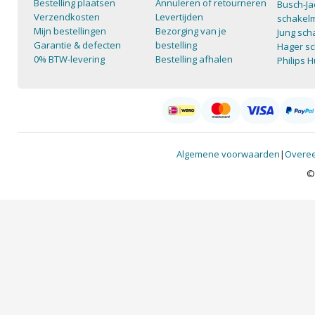
Bestelling plaatsen
Annuleren of retourneren
Busch-Ja
Verzendkosten
Levertijden
schakelm
Mijn bestellingen
Bezorging van je
Jung sch
Garantie & defecten
bestelling
Hager sc
0% BTW-levering
Bestelling afhalen
Philips 
Algemene voorwaarden
|
Overee
©