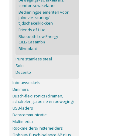
bewegings- schakelaars/
comfortschakelaars
Bedieningselementen voor
jaloezie- sturing/
tijdschakelklokken
Friends of Hue
Bluetooth Low Energy
(BLE/Casambi)
Blindplaat
Pure stainless steel
Solo
Decento
Inbouwsokkels
Dimmers
Busch-flexTronics (dimmen,
schakelen, jaloezie en beweging)
USB-laders
Datacommunicatie
Multimedia
Rookmelders/ hittemelders
Opbouw Busch-balance AP plus