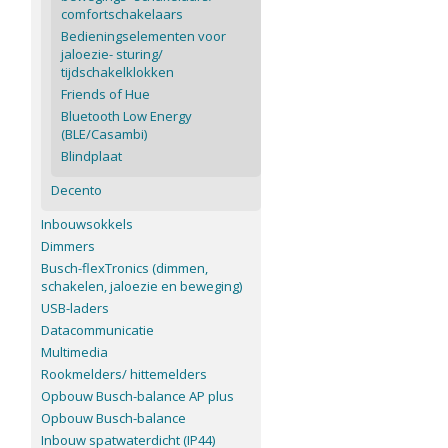
comfortschakelaars
Bedieningselementen voor
jaloezie- sturing/
tijdschakelklokken
Friends of Hue
Bluetooth Low Energy
(BLE/Casambi)
Blindplaat
Decento
Inbouwsokkels
Dimmers
Busch-flexTronics (dimmen,
schakelen, jaloezie en beweging)
USB-laders
Datacommunicatie
Multimedia
Rookmelders/ hittemelders
Opbouw Busch-balance AP plus
Opbouw Busch-balance
Inbouw spatwaterdicht (IP44)