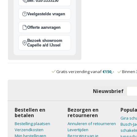
Bel: 010-3335150
Veelgestelde vragen
Offerte aanvragen
Bezoek showroom
Capelle a/d IJssel
Gratis verzending vanaf
€150,-
Binnen
Nieuwsbrief
Bestellen en
Bezorgen en
Popula
betalen
retourneren
Gira sch
Bestelling plaatsen
Annuleren of retourneren
Busch-Ja
Verzendkosten
Levertijden
schakelm
Mijn bestellingen
Bezorging van je
Jung sch