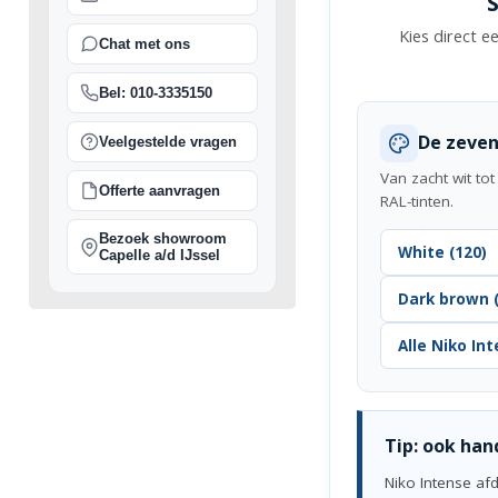
Kies direct e
Chat met ons
Bel: 010-3335150
De zeven
Veelgestelde vragen
Van zacht wit to
Offerte aanvragen
RAL-tinten.
Bezoek showroom
White (120)
Capelle a/d IJssel
Dark brown (
Alle Niko In
Tip: ook han
Niko Intense af