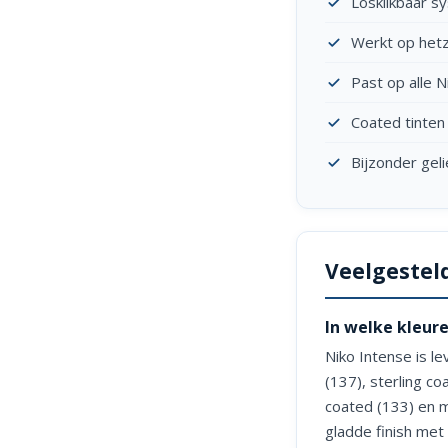
Losklikbaar sy
Werkt op hetz
Past op alle 
Coated tinten 
Bijzonder gel
Veelgestel
In welke kleure
Niko Intense is le
(137), sterling c
coated (133) en m
gladde finish met