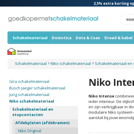
2,5%
extra korting op
Schakelmateriaal
Domotica
Data & Coax
Draad & kabel
Schakelmateriaal
Niko schakelmateriaal
Schakelmateriaal en
Niko Inte
Gira schakelmateriaal
Busch Jaeger schakelmateriaal
Jung schakelmateriaal
Niko Intense
combineert
Niko schakelmateriaal
ieder interieur. De stij
en zijn verkrijgbaar in d
Schakelmateriaal en
modulaire Niko systeem 
stopcontacten
aansluit bij jouw woonstij
Afdekplaten (afdekramen)
Niko Original