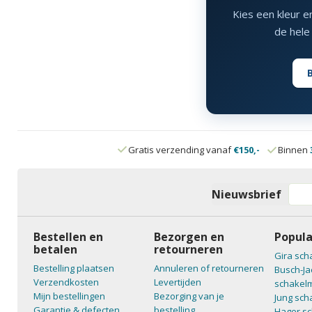
Kies een kleur e
de hele 
Gratis verzending vanaf
€150,-
Binnen
Nieuwsbrief
Bestellen en
Bezorgen en
Popula
betalen
retourneren
Gira sch
Bestelling plaatsen
Annuleren of retourneren
Busch-Ja
Verzendkosten
Levertijden
schakelm
Mijn bestellingen
Bezorging van je
Jung sch
Garantie & defecten
bestelling
Hager sc