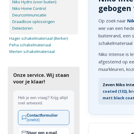
Niko Hydro (voor buiten)
gebogen 
Niko Home Control
Deurcommunicatie
Op zoek naar
Ni
Draadloze oplossingen
wie van een heden
Detectoren
buitenrand, een s
Hager schakelmateriaal (Berker)
schakelmateriaal 
Peha schakelmateriaal
Merten schakelmateriaal
Niko Intense is l
afgestemd op een 
muurkleuren, kozi
Onze service. Wij staan
voor je klaar!
Zeven Niko Inte
coated (132)
,
br
matt black coat
Heb je een vraag? Krijg altijd
snel antwoord.
Contactformulier
(snelst)
Stuur een e-mail