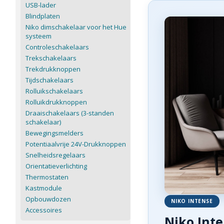
USB-lader
Blindplaten
Niko dimschakelaar voor het Hue
systeem
Controleschakelaars
Trekschakelaars
Trekdrukknoppen
Tijdschakelaars
Rolluikschakelaars
Rolluikdrukknoppen
Draaischakelaars (3-standen
schakelaar)
Bewegingsmelders
Potentiaalvrije 24V-Drukknoppen
Snelheidsregelaars
Orientatieverlichting
Thermostaten
Kastmodule
Opbouwdozen
NIKO INTENSE
Accessoires
Niko Inte