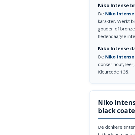
Niko Intense b
De
Niko Intense
karakter. Werkt b
gouden of bronzen
hedendaagse inte
Niko Intense d
De
Niko Intense
donker hout, leer
Kleurcode
135
.
Niko Intens
black coat
De donkere tinten
bij hedendaagse i