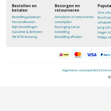
Bestellen en
Bezorgen en
Popula
betalen
retourneren
Gira sch
Bestelling plaatsen
Annuleren of retourneren
Busch-Ja
Verzendkosten
Levertijden
schakelm
Mijn bestellingen
Bezorging van je
Jung sch
Garantie & defecten
bestelling
Hager sc
0% BTW-levering
Bestelling afhalen
Philips 
Algemene voorwaarden
|
Overee
©