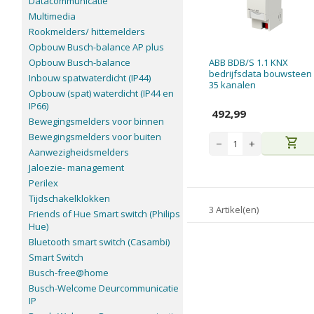
Datacommunicatie
Multimedia
Rookmelders/ hittemelders
Opbouw Busch-balance AP plus
Opbouw Busch-balance
ABB BDB/S 1.1 KNX
bedrijfsdata bouwsteen
Inbouw spatwaterdicht (IP44)
35 kanalen
Opbouw (spat) waterdicht (IP44 en
IP66)
492,99
Bewegingsmelders voor binnen
Bewegingsmelders voor buiten
shopping_cart
−
+
Aanwezigheidsmelders
Jaloezie- management
Perilex
Tijdschakelklokken
3 Artikel(en)
Friends of Hue Smart switch (Philips
Hue)
Bluetooth smart switch (Casambi)
Smart Switch
Busch-free@home
Busch-Welcome Deurcommunicatie
IP