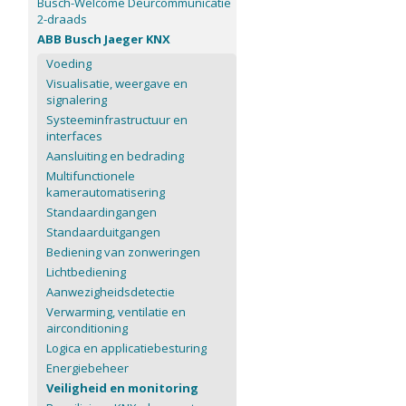
Busch-Welcome Deurcommunicatie
2-draads
ABB Busch Jaeger KNX
Voeding
Visualisatie, weergave en
signalering
Systeeminfrastructuur en
interfaces
Aansluiting en bedrading
Multifunctionele
kamerautomatisering
Standaardingangen
Standaarduitgangen
Bediening van zonweringen
Lichtbediening
Aanwezigheidsdetectie
Verwarming, ventilatie en
airconditioning
Logica en applicatiebesturing
Energiebeheer
Veiligheid en monitoring