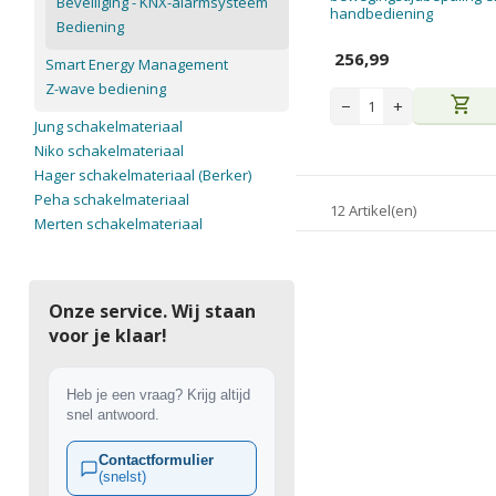
Beveiliging - KNX-alarmsysteem
handbediening
Bediening
256,99
Smart Energy Management
Z-wave bediening
shopping_cart
−
+
Jung schakelmateriaal
Niko schakelmateriaal
Hager schakelmateriaal (Berker)
Peha schakelmateriaal
12 Artikel(en)
Merten schakelmateriaal
Onze service. Wij staan
voor je klaar!
Heb je een vraag? Krijg altijd
snel antwoord.
Contactformulier
(snelst)