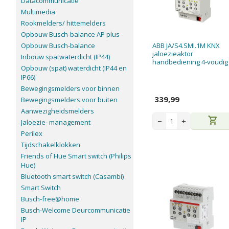
Datacommunicatie
Multimedia
Rookmelders/ hittemelders
Opbouw Busch-balance AP plus
Opbouw Busch-balance
ABB JA/S4.SMI.1M KNX
jaloezieaktor
Inbouw spatwaterdicht (IP44)
handbediening 4-voudig
Opbouw (spat) waterdicht (IP44 en
IP66)
Bewegingsmelders voor binnen
339,99
Bewegingsmelders voor buiten
Aanwezigheidsmelders
shopping_cart
−
+
Jaloezie- management
Perilex
Tijdschakelklokken
Friends of Hue Smart switch (Philips
Hue)
Bluetooth smart switch (Casambi)
Smart Switch
Busch-free@home
Busch-Welcome Deurcommunicatie
IP