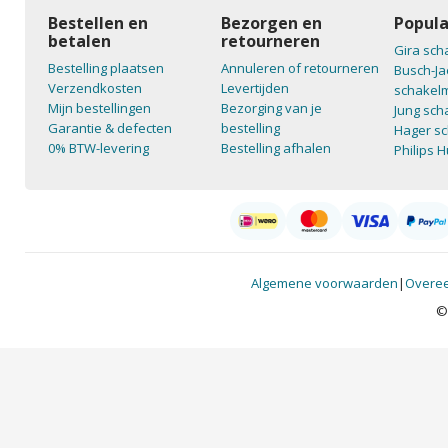
Bestellen en
Bezorgen en
Popula
betalen
retourneren
Gira sch
Bestelling plaatsen
Annuleren of retourneren
Busch-Ja
Verzendkosten
Levertijden
schakelm
Mijn bestellingen
Bezorging van je
Jung sch
Garantie & defecten
bestelling
Hager sc
0% BTW-levering
Bestelling afhalen
Philips 
Algemene voorwaarden
|
Overee
©