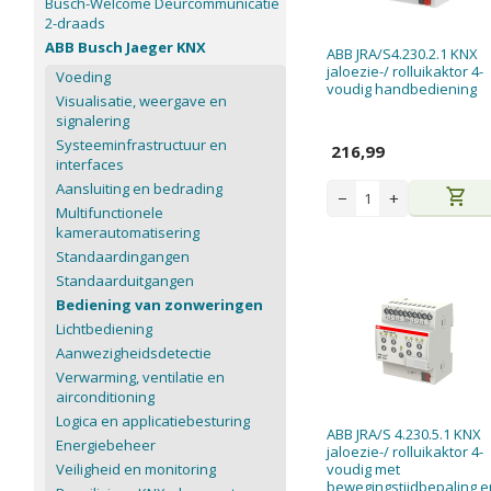
Busch-Welcome Deurcommunicatie
2-draads
ABB Busch Jaeger KNX
ABB JRA/S4.230.2.1 KNX
jaloezie-/ rolluikaktor 4-
Voeding
voudig handbediening
Visualisatie, weergave en
signalering
Systeeminfrastructuur en
216,99
interfaces
Aansluiting en bedrading
shopping_cart
−
+
Multifunctionele
kamerautomatisering
Standaardingangen
Standaarduitgangen
Bediening van zonweringen
Lichtbediening
Aanwezigheidsdetectie
Verwarming, ventilatie en
airconditioning
Logica en applicatiebesturing
ABB JRA/S 4.230.5.1 KNX
Energiebeheer
jaloezie-/ rolluikaktor 4-
Veiligheid en monitoring
voudig met
bewegingstijdbepaling e