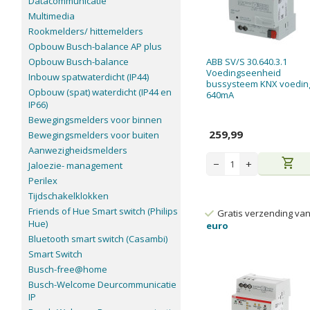
Datacommunicatie
Multimedia
Rookmelders/ hittemelders
Opbouw Busch-balance AP plus
Opbouw Busch-balance
ABB SV/S 30.640.3.1
Voedingseenheid
Inbouw spatwaterdicht (IP44)
bussysteem KNX voedin
Opbouw (spat) waterdicht (IP44 en
640mA
IP66)
Bewegingsmelders voor binnen
259,99
Bewegingsmelders voor buiten
Aanwezigheidsmelders
shopping_cart
−
+
Jaloezie- management
Perilex
Tijdschakelklokken
Friends of Hue Smart switch (Philips
Gratis verzending va
Hue)
euro
Bluetooth smart switch (Casambi)
Smart Switch
Busch-free@home
Busch-Welcome Deurcommunicatie
IP