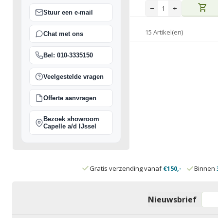
shopping_cart
−
+
Stuur een e-mail
15 Artikel(en)
Chat met ons
Bel: 010-3335150
Veelgestelde vragen
Offerte aanvragen
Bezoek showroom
Capelle a/d IJssel
Gratis verzending vanaf
€150,-
Binnen
Nieuwsbrief