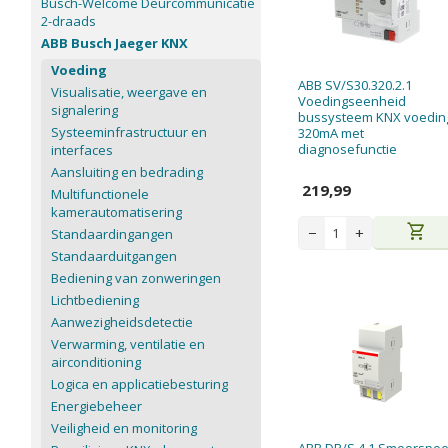
Busch-Welcome Deurcommunicatie
2-draads
ABB Busch Jaeger KNX
Voeding
ABB SV/S30.320.2.1
Visualisatie, weergave en
Voedingseenheid
signalering
bussysteem KNX voedin
Systeeminfrastructuur en
320mA met
diagnosefunctie
interfaces
Aansluiting en bedrading
219,99
Multifunctionele
kamerautomatisering
shopping_cart
−
+
Standaardingangen
Standaarduitgangen
Bediening van zonweringen
Lichtbediening
Aanwezigheidsdetectie
Verwarming, ventilatie en
airconditioning
Logica en applicatiebesturing
Energiebeheer
Veiligheid en monitoring