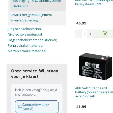
ABB DR/S 4.1 Smoorspoe
Beveiliging - KNX-alarmsysteem
bussysteem KNX
Bediening
Smart Energy Management
Z-wave bediening
46,99
Jung schakelmateriaal
shopping_cart
−
+
Niko schakelmateriaal
Hager schakelmateriaal (Berker)
Peha schakelmateriaal
Merten schakelmateriaal
Onze service. Wij staan
voor je klaar!
ABB SAK7 Standaard
Heb je een vraag? Krijg altijd
batterij (oplaadbaar) KN
snel antwoord.
accu 12V 7Ah
Contactformulier
41,99
(snelst)