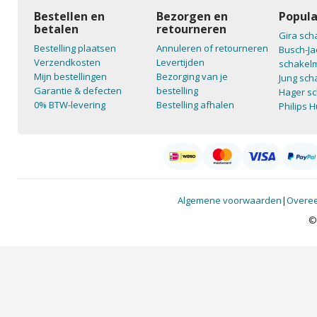
Bestellen en
Bezorgen en
Popula
betalen
retourneren
Gira sch
Bestelling plaatsen
Annuleren of retourneren
Busch-Ja
Verzendkosten
Levertijden
schakelm
Mijn bestellingen
Bezorging van je
Jung sch
Garantie & defecten
bestelling
Hager sc
0% BTW-levering
Bestelling afhalen
Philips 
Algemene voorwaarden
|
Overee
©