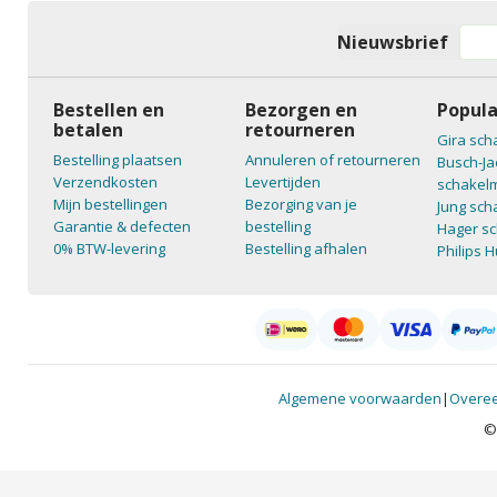
Nieuwsbrief
Bestellen en
Bezorgen en
Popula
betalen
retourneren
Gira sch
Bestelling plaatsen
Annuleren of retourneren
Busch-Ja
Verzendkosten
Levertijden
schakelm
Mijn bestellingen
Bezorging van je
Jung sch
Garantie & defecten
bestelling
Hager sc
0% BTW-levering
Bestelling afhalen
Philips 
Algemene voorwaarden
|
Overee
©