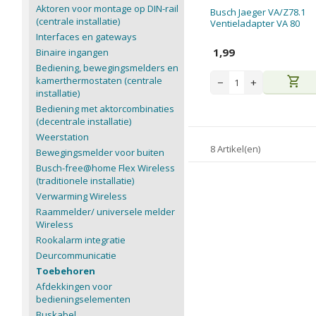
Aktoren voor montage op DIN-rail
Busch Jaeger VA/Z78.1
(centrale installatie)
Ventieladapter VA 80
Interfaces en gateways
1,99
Binaire ingangen
Bediening, bewegingsmelders en
shopping_cart
kamerthermostaten (centrale
−
+
installatie)
Bediening met aktorcombinaties
(decentrale installatie)
Weerstation
8 Artikel(en)
Bewegingsmelder voor buiten
Busch-free@home Flex Wireless
(traditionele installatie)
Verwarming Wireless
Raammelder/ universele melder
Wireless
Rookalarm integratie
Deurcommunicatie
Toebehoren
Afdekkingen voor
bedieningselementen
Buskabel