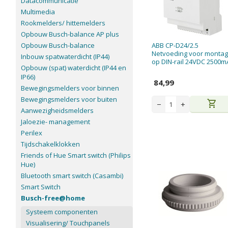
Datacommunicatie
Multimedia
Rookmelders/ hittemelders
Opbouw Busch-balance AP plus
Opbouw Busch-balance
ABB CP-D24/2.5
Netvoeding voor monta
Inbouw spatwaterdicht (IP44)
op DIN-rail 24VDC 2500m
Opbouw (spat) waterdicht (IP44 en
IP66)
84,99
Bewegingsmelders voor binnen
Bewegingsmelders voor buiten
shopping_cart
−
+
Aanwezigheidsmelders
Jaloezie- management
Perilex
Tijdschakelklokken
Friends of Hue Smart switch (Philips
Hue)
Bluetooth smart switch (Casambi)
Smart Switch
Busch-free@home
Systeem componenten
Visualisering/ Touchpanels