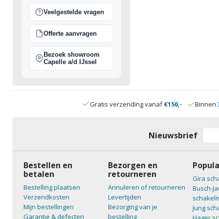
Veelgestelde vragen
Offerte aanvragen
Bezoek showroom
Capelle a/d IJssel
Gratis verzending vanaf
€150,-
Binnen
Nieuwsbrief
Bestellen en
Bezorgen en
Popula
betalen
retourneren
Gira sch
Bestelling plaatsen
Annuleren of retourneren
Busch-Ja
Verzendkosten
Levertijden
schakelm
Mijn bestellingen
Bezorging van je
Jung sch
Garantie & defecten
bestelling
Hager sc