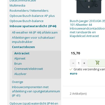
Datacommunicatie
Multimedia
Rookmelders/ hittemelders
Opbouw Busch-balance AP plus
Opbouw Busch-balance
Busch-Jaeger 20 EUGK-35
101 Allwetter 44
Inbouw spatwaterdicht (IP44)
Inbouwwandcontactdoo
met randaarde en
All-weather 44 (IP 44) afdekraam
klapdeksel Antraciet
Afdekkingen voor schakelaar/
impulsdrukker
Contactdozen
15,70
Antraciet
Alpinwit
shopping_cart
−
+
Bruin
Cremewit/elektrowit
Gratis verzending va
euro
Aluzilver
Overige
Inbouwcomponenten met
afdekking van spuitgietaluminium
2 Artikel(en)
(IP 41)
Opbouw (spat) waterdicht (IP44 en