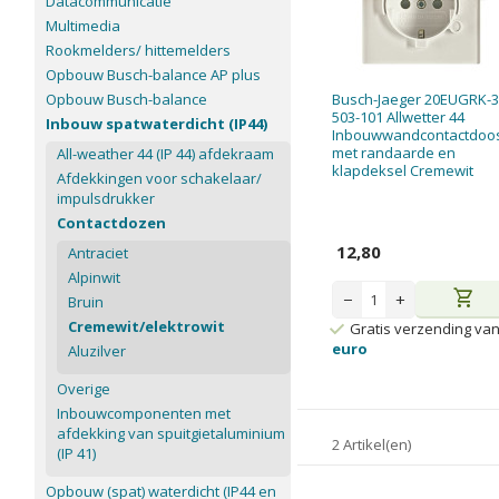
Datacommunicatie
Multimedia
Rookmelders/ hittemelders
Opbouw Busch-balance AP plus
Opbouw Busch-balance
Busch-Jaeger 20EUGRK-3
503-101 Allwetter 44
Inbouw spatwaterdicht (IP44)
Inbouwwandcontactdoo
met randaarde en
All-weather 44 (IP 44) afdekraam
klapdeksel Cremewit
Afdekkingen voor schakelaar/
impulsdrukker
Contactdozen
12,80
Antraciet
Alpinwit
shopping_cart
−
+
Bruin
Cremewit/elektrowit
Gratis verzending va
euro
Aluzilver
Overige
Inbouwcomponenten met
afdekking van spuitgietaluminium
2 Artikel(en)
(IP 41)
Opbouw (spat) waterdicht (IP44 en