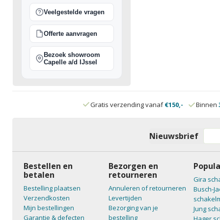
Veelgestelde vragen
Offerte aanvragen
Bezoek showroom
Capelle a/d IJssel
Gratis verzending vanaf
€150,-
Binnen
Nieuwsbrief
Bestellen en
Bezorgen en
Popula
betalen
retourneren
Gira sch
Bestelling plaatsen
Annuleren of retourneren
Busch-Ja
Verzendkosten
Levertijden
schakelm
Mijn bestellingen
Bezorging van je
Jung sch
Garantie & defecten
bestelling
Hager sc