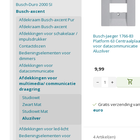
Busch-Duro 2000 SI
Busch-axcent
Afdekraam Busch-axcent Pur
Afdekraam Busch-axcent
Afdekkingen voor schakelaar /
Busch-Jaeger 1766-83
impulsdrukker
Platform 63 Centraalplaa
Contactdozen
voor datacommunicatie
Aluzilver
Bedieningselementen voor
dimmers
Afdekkingen voor
9,99
datacommunicatie
Afdekkingen voor
shopping_cart
−
+
multimedia/ communicatie
draagring
Studiowit
Zwart Mat
Gratis verzending va
euro
Studiowit Mat
Aluzilver
Afdekkingen voor led-licht
Bedieningselementen voor
4 Artikel(en)