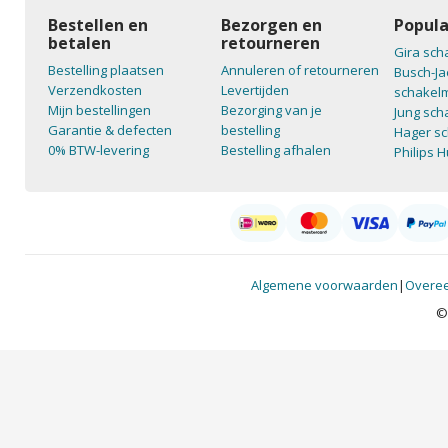
Bestellen en
Bezorgen en
Popula
betalen
retourneren
Gira sch
Bestelling plaatsen
Annuleren of retourneren
Busch-Ja
Verzendkosten
Levertijden
schakelm
Mijn bestellingen
Bezorging van je
Jung sch
Garantie & defecten
bestelling
Hager sc
0% BTW-levering
Bestelling afhalen
Philips 
Algemene voorwaarden
|
Overee
©