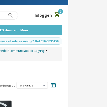
0
shopping_cart
search
Inloggen
LED dimmer
Meer
rvice
of
advies nodig? Bel 010-3335150
media/ communicatie draagring
view_list
orteren op