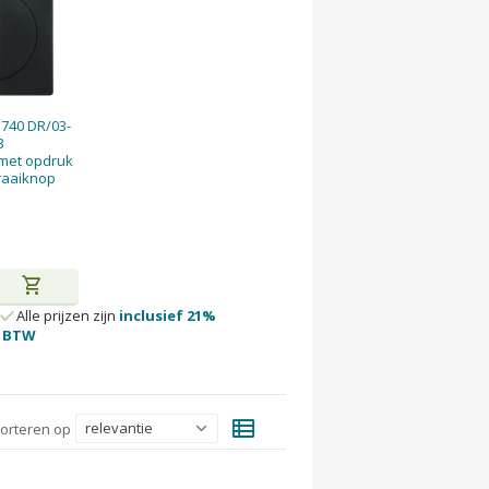
1740 DR/03-
3
 met opdruk
raaiknop
shopping_cart
Alle prijzen zijn
inclusief 21%
BTW
view_list
orteren op