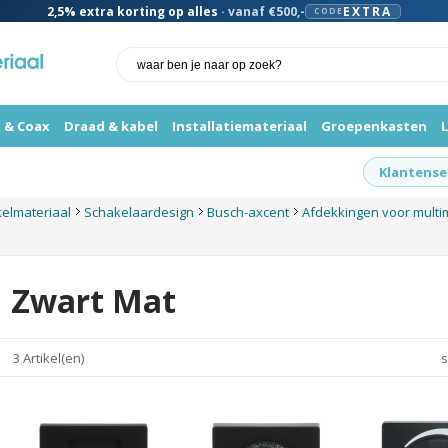
2,5%
extra korting op alles
· vanaf €500,-
EXTRA
CODE
 & Coax
Draad & kabel
Installatiemateriaal
Groepenkasten
Klantense
kelmateriaal
Schakelaardesign
Busch-axcent
Afdekkingen voor multi
Zwart Mat
3 Artikel(en)
s