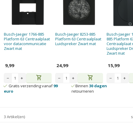
Busch-Jaeger 1766-885
Busch-Jaeger 8253-885
Busch-Jaeger 
Platform 63 Centraalplaat
Platform 63 Centraalplaat
885 Platform 6
voor datacommunicatie
Luidspreker Zwart mat
Centraalplaat
Zwart mat
Luidspreker D
Zwart mat
9,99
24,99
15,99
shopping_cart
shopping_cart
−
+
−
+
−
+
Gratis verzending vanaf
99
Binnen
30 dagen
euro
retourneren
3 Artikel(en)
s