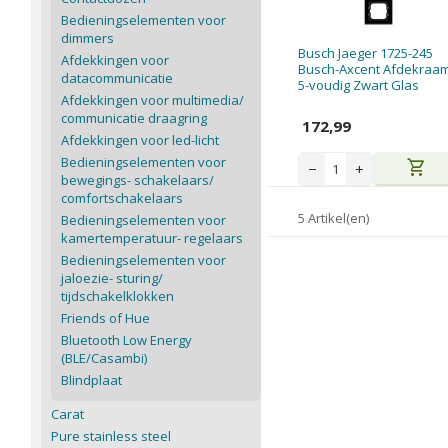
Bedieningselementen voor
dimmers
Busch Jaeger 1725-245
Afdekkingen voor
Busch-Axcent Afdekraa
datacommunicatie
5-voudig Zwart Glas
Afdekkingen voor multimedia/
communicatie draagring
172,99
Afdekkingen voor led-licht
Bedieningselementen voor
shopping_cart
−
+
bewegings- schakelaars/
comfortschakelaars
5 Artikel(en)
Bedieningselementen voor
kamertemperatuur- regelaars
Bedieningselementen voor
jaloezie- sturing/
tijdschakelklokken
Friends of Hue
Bluetooth Low Energy
(BLE/Casambi)
Blindplaat
Carat
Pure stainless steel