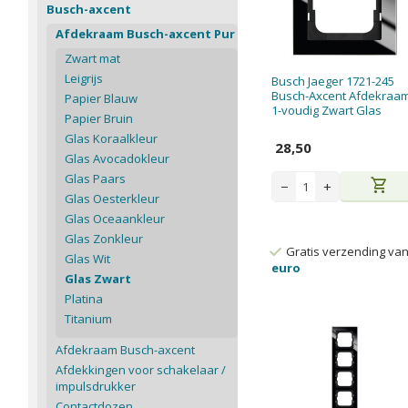
Busch-axcent
Afdekraam Busch-axcent Pur
Zwart mat
Leigrijs
Busch Jaeger 1721-245
Busch-Axcent Afdekraa
Papier Blauw
1-voudig Zwart Glas
Papier Bruin
Glas Koraalkleur
28,50
Glas Avocadokleur
Glas Paars
shopping_cart
−
+
Glas Oesterkleur
Glas Oceaankleur
Glas Zonkleur
Gratis verzending va
Glas Wit
euro
Glas Zwart
Platina
Titanium
Afdekraam Busch-axcent
Afdekkingen voor schakelaar /
impulsdrukker
Contactdozen