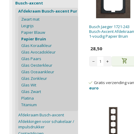
Busch-axcent
Afdekraam Busch-axcent Pur
Zwart mat
Leigrijs
Busch Jaeger 1721-243
Busch-Axcent Afdekraa
Papier Blauw
1-voudig Papier Bruin
Papier Bruin
Glas Koraalkleur
28,50
Glas Avocadokleur
Glas Paars
shopping_cart
−
+
Glas Oesterkleur
Glas Oceaankleur
Glas Zonkleur
Gratis verzending va
Glas Wit
euro
Glas Zwart
Platina
Titanium
Afdekraam Busch-axcent
Afdekkingen voor schakelaar /
impulsdrukker
Contactdozen