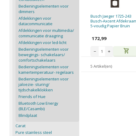
Bedieningselementen voor
dimmers
Busch Jaeger 1725-243
Afdekkingen voor
Busch-Axcent Afdekraa
datacommunicatie
5-voudig Papier Bruin
Afdekkingen voor multimedia/
communicatie draagring
172,99
Afdekkingen voor led-licht
Bedieningselementen voor
shopping_cart
−
+
bewegings- schakelaars/
comfortschakelaars
5 Artikel(en)
Bedieningselementen voor
kamertemperatuur- regelaars
Bedieningselementen voor
jaloezie- sturing/
tijdschakelklokken
Friends of Hue
Bluetooth Low Energy
(BLE/Casambi)
Blindplaat
Carat
Pure stainless steel