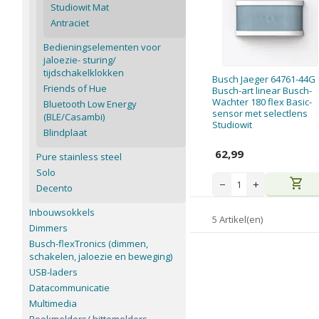
Studiowit Mat
Antraciet
Bedieningselementen voor
jaloezie- sturing/
tijdschakelklokken
Busch Jaeger 64761-44G
Friends of Hue
Busch-art linear Busch-
Wächter 180 flex Basic-
Bluetooth Low Energy
sensor met selectlens
(BLE/Casambi)
Studiowit
Blindplaat
62,99
Pure stainless steel
Solo
shopping_cart
−
+
Decento
Inbouwsokkels
5 Artikel(en)
Dimmers
Busch-flexTronics (dimmen,
schakelen, jaloezie en beweging)
USB-laders
Datacommunicatie
Multimedia