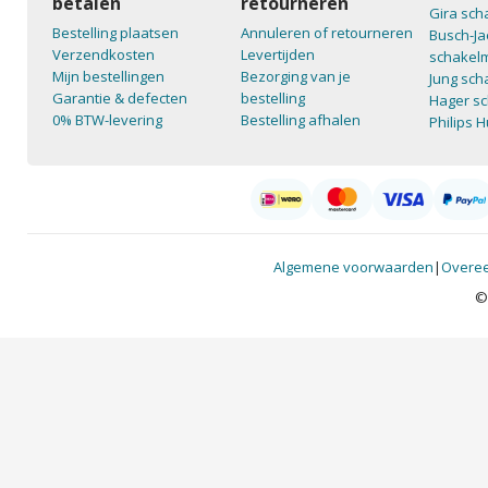
betalen
retourneren
Gira sch
Bestelling plaatsen
Annuleren of retourneren
Busch-Ja
Verzendkosten
Levertijden
schakelm
Mijn bestellingen
Bezorging van je
Jung sch
Garantie & defecten
bestelling
Hager sc
0% BTW-levering
Bestelling afhalen
Philips 
Algemene voorwaarden
|
Overee
©