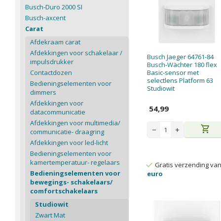
Busch-Duro 2000 SI
Busch-axcent
Carat
Afdekraam carat
Afdekkingen voor schakelaar /
Busch Jaeger 64761-84
impulsdrukker
Busch-Wächter 180 flex
Contactdozen
Basic-sensor met
selectlens Platform 63
Bedieningselementen voor
Studiowit
dimmers
Afdekkingen voor
54,99
datacommunicatie
Afdekkingen voor multimedia/
shopping_cart
−
+
communicatie- draagring
Afdekkingen voor led-licht
Bedieningselementen voor
kamertemperatuur- regelaars
Gratis verzending va
Bedieningselementen voor
euro
bewegings- schakelaars/
comfortschakelaars
Studiowit
Zwart Mat