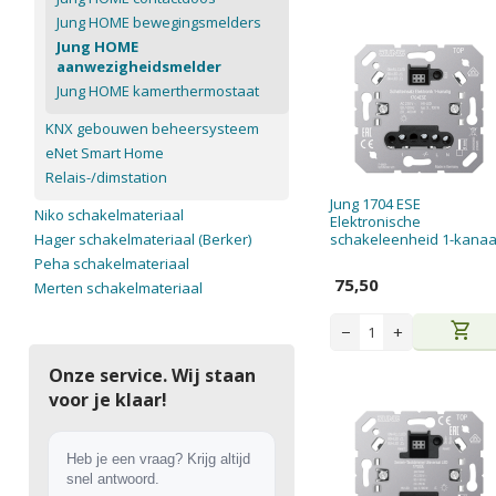
Jung HOME bewegingsmelders
Jung HOME
aanwezigheidsmelder
Jung HOME kamerthermostaat
KNX gebouwen beheersysteem
eNet Smart Home
Relais-/dimstation
Jung 1704 ESE
Niko schakelmateriaal
Elektronische
Hager schakelmateriaal (Berker)
schakeleenheid 1-kanaa
Peha schakelmateriaal
75,50
Merten schakelmateriaal
shopping_cart
−
+
Onze service. Wij staan
voor je klaar!
Heb je een vraag? Krijg altijd
snel antwoord.