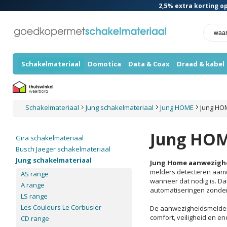
2,5%
extra korting op
Schakelmateriaal
Domotica
Data & Coax
Draad & kabel
Schakelmateriaal
Jung schakelmateriaal
Jung HOME
Jung HO
Jung HOM
Gira schakelmateriaal
Busch Jaeger schakelmateriaal
Jung schakelmateriaal
Jung Home aanwezigh
melders detecteren aanwe
AS range
wanneer dat nodig is. Da
A range
automatiseringen zonder 
LS range
Les Couleurs Le Corbusier
De aanwezigheidsmelders
comfort, veiligheid en en
CD range