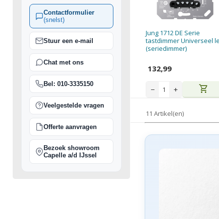
Contactformulier
(snelst)
Jung 1712 DE Serie
tastdimmer Universeel l
Stuur een e-mail
(seriedimmer)
Chat met ons
132,99
Bel: 010-3335150
shopping_cart
−
+
Veelgestelde vragen
11 Artikel(en)
Offerte aanvragen
Bezoek showroom
Capelle a/d IJssel