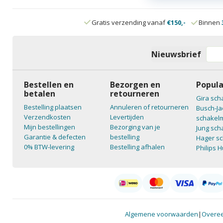
Gratis verzending vanaf
€150,-
Binnen
Nieuwsbrief
Bestellen en
Bezorgen en
Popula
betalen
retourneren
Gira sch
Bestelling plaatsen
Annuleren of retourneren
Busch-Ja
Verzendkosten
Levertijden
schakelm
Mijn bestellingen
Bezorging van je
Jung sch
Garantie & defecten
bestelling
Hager sc
0% BTW-levering
Bestelling afhalen
Philips 
Algemene voorwaarden
|
Overee