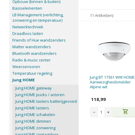
Opbouw (binnen & buiten)
Basiselementen
LB Management (verlichting,
11 Artikel(en)
zonwering en temperatuur)
Netwerktechniek
Draadloos laden
Friends of Hue wandzenders
Matter wandzenders
Bluetooth wandzenders
Radio & music center
Weersensoren
Temperatuur regeling
Jung BT 17361 WW HOME
Jung HOME
Aanwezigheidsmelder
Alpine wit
Jung HOME gateway
Jung HOME pucks / actoren
118,99
Jung HOME tasters batterijgevoed
Jung HOME tasters
shopping_cart
−
+
Jung HOME schakelen
Jung HOME dimmen
Jung HOME zonwering
Jung HOME contactdoos