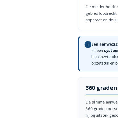
De melder heeft e
gebied loodrecht
apparaat en de J
Een aanwezig
i
en een
systee
het opzetstuk 
opzetstuk en b
360 graden
De slimme aanwez
360 graden perso
hij bij uitstek g