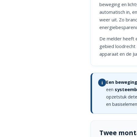
beweging en lichts
automatisch in, e
weer uit. Zo brand
energiebesparen
De melder heeft e
gebied loodrecht
apparaat en de J
Een beweging
i
een
systeemb
opzetstuk dete
en basiselemen
Twee monta