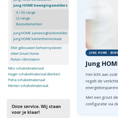
Jung HOME bewegingsmelders
A / AS range
LS range
Basiselementen
Jung HOME aanwezigheidsmelder
Jung HOME kamerthermostaat
KNX gebouwen beheersysteem
JUNG HOME · BEW
eNet Smart Home
Relais-/dimstation
Jung HOM
Niko schakelmateriaal
Het licht aan zod
Hager schakelmateriaal (Berker)
Peha schakelmateriaal
regelt de verlich
Merten schakelmateriaal
energiebesparen
Met een groot det
configuratie via 
Onze service. Wij staan
voor je klaar!