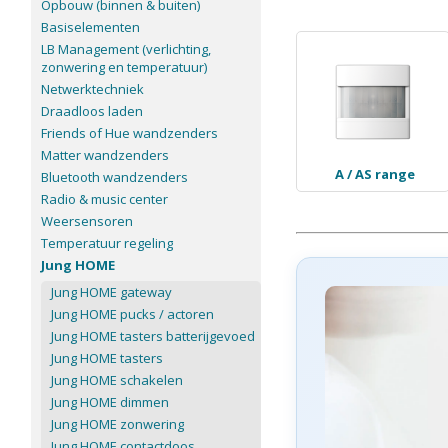
Opbouw (binnen & buiten)
Basiselementen
LB Management (verlichting,
zonwering en temperatuur)
Netwerktechniek
Draadloos laden
Friends of Hue wandzenders
Matter wandzenders
A / AS range
Bluetooth wandzenders
Radio & music center
Weersensoren
Temperatuur regeling
Jung HOME
Jung HOME gateway
Jung HOME pucks / actoren
Jung HOME tasters batterijgevoed
Jung HOME tasters
Jung HOME schakelen
Jung HOME dimmen
Jung HOME zonwering
Jung HOME contactdoos