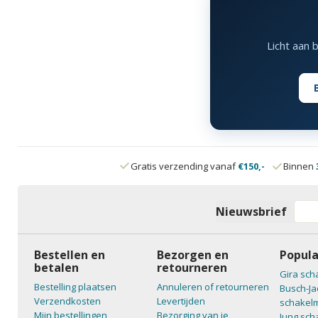
Licht aan 
Gratis verzending vanaf
€150,-
Binnen
Nieuwsbrief
Bestellen en
Bezorgen en
Popula
betalen
retourneren
Gira sch
Bestelling plaatsen
Annuleren of retourneren
Busch-Ja
Verzendkosten
Levertijden
schakelm
Mijn bestellingen
Bezorging van je
Jung sch