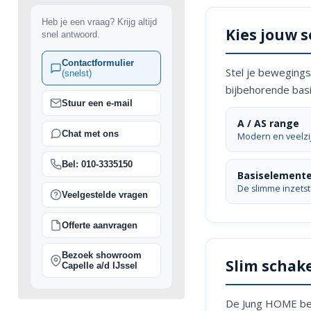
Heb je een vraag? Krijg altijd
Kies jouw s
snel antwoord.
Contactformulier
Stel je bewegings
(snelst)
bijbehorende bas
Stuur een e-mail
A / AS range
Chat met ons
Modern en veelzi
Bel: 010-3335150
Basiselement
De slimme inzets
Veelgestelde vragen
Offerte aanvragen
Bezoek showroom
Slim schak
Capelle a/d IJssel
De Jung HOME bewe