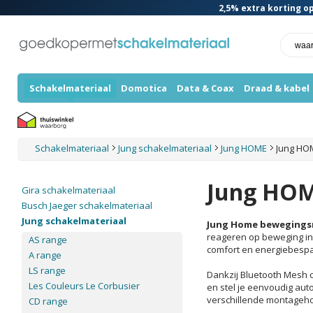
2,5%
extra korting op
Schakelmateriaal
Domotica
Data & Coax
Draad & kabel
Schakelmateriaal
Jung schakelmateriaal
Jung HOME
Jung HO
Jung HOM
Gira schakelmateriaal
Busch Jaeger schakelmateriaal
Jung schakelmateriaal
Jung Home bewegings
reageren op beweging in 
AS range
comfort en energiebesp
A range
LS range
Dankzij Bluetooth Mesh
Les Couleurs Le Corbusier
en stel je eenvoudig aut
verschillende montagehoo
CD range