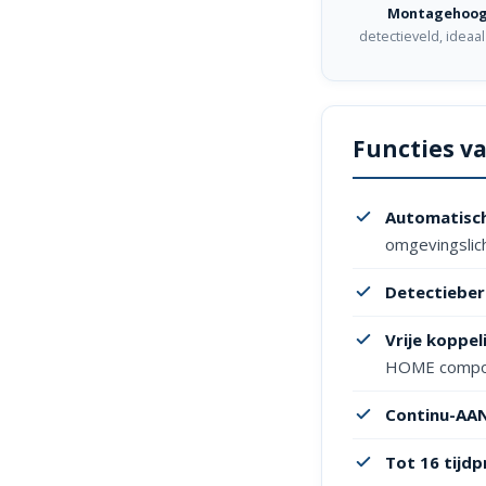
Montagehoogt
detectieveld, idea
Functies v
Automatisch
omgevingslich
Detectieber
Vrije koppel
HOME compo
Continu-AA
Tot 16 tijd