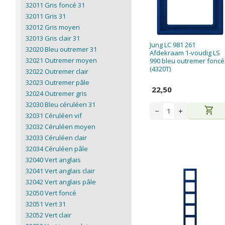
32011 Gris foncé 31
32011 Gris 31
32012 Gris moyen
32013 Gris clair 31
Jung LC 981 261
32020 Bleu outremer 31
Afdekraam 1-voudig LS
32021 Outremer moyen
990 bleu outremer foncé
(4320T)
32022 Outremer clair
32023 Outremer pâle
22,50
32024 Outremer gris
32030 Bleu céruléen 31
shopping_cart
−
+
32031 Céruléen vif
32032 Céruléen moyen
32033 Céruléen clair
32034 Céruléen pâle
32040 Vert anglais
32041 Vert anglais clair
32042 Vert anglais pâle
32050 Vert foncé
32051 Vert 31
32052 Vert clair