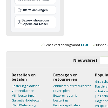
Offerte aanvragen
Bezoek showroom
Capelle a/d IJssel
Gratis verzending vanaf
€150,-
Binnen
Nieuwsbrief
Bestellen en
Bezorgen en
Popula
betalen
retourneren
Gira sch
Bestelling plaatsen
Annuleren of retourneren
Busch-Ja
Verzendkosten
Levertijden
schakelm
Mijn bestellingen
Bezorging van je
Jung sch
Garantie & defecten
bestelling
Hager sc
0% BTW-levering
Bestelling afhalen
Philips 