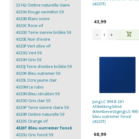
(4320T)
32142 Ombre naturelle claire
4320A Rouge vermillon 59
4320B Blanc ivoire
43,99
4320C Rose vif
4320D Terre sienne brûlée 59
shopping_cart
−
+
4320E Noir d'ivoire
4320F Vert olive vif
4320G Vert 59
4320H Gris 59
4320J Terre d‘ombre brûlée 59
4320K Bleu outremer 59
4320L Ocre jaune clair
4320M Le rubis
4320N Bleu céruléen 59
4320O Gris clair 59
Jung LC 994 B 261
Afdekking blind
4320P Terre sienne claire 59
(klembevestiging) LS 990
4320R Ombre naturelle 59
bleu outremer foncé
4320S Orange vif
(4320T)
4320T Bleu outremer foncé
68,99
4320U Gris foncé 59