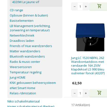
4320W Le jaune vif
shopping_cart
−
+
CD range
Opbouw (binnen & buiten)
Basiselementen
LB Management (verlichting,
zonwering en temperatuur)
Netwerktechniek
Draadloos laden
Friends of Hue wandzenders
Matter wandzenders
Bluetooth wandzenders
Jung LC 1520 NBFKL 262
Radio & music center
Wandcontactdoos met
randaarde 16A 250V
Weersensoren
klapdeksel LS 990 bleu
Temperatuur regeling
outremer foncé (4320T)
Jung HOME
KNX gebouwen beheersysteem
62,50
eNet Smart Home
shopping_cart
−
+
Relais-/dimstation
Niko schakelmateriaal
17 Artikel(en)
Hager schakelmateriaal (Berker)