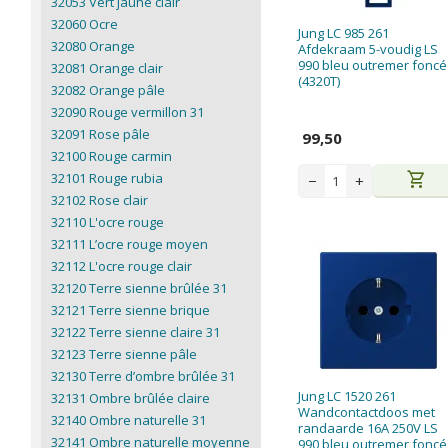
32053 Vert jaune clair
32060 Ocre
Jung LC 985 261
32080 Orange
Afdekraam 5-voudig LS
990 bleu outremer foncé
32081 Orange clair
(4320T)
32082 Orange pâle
32090 Rouge vermillon 31
32091 Rose pâle
99,50
32100 Rouge carmin
shopping_cart
32101 Rouge rubia
−
+
32102 Rose clair
32110 L'ocre rouge
32111 L’ocre rouge moyen
32112 L'ocre rouge clair
32120 Terre sienne brûlée 31
32121 Terre sienne brique
32122 Terre sienne claire 31
32123 Terre sienne pâle
32130 Terre d’ombre brûlée 31
Jung LC 1520 261
32131 Ombre brûlée claire
Wandcontactdoos met
32140 Ombre naturelle 31
randaarde 16A 250V LS
32141 Ombre naturelle moyenne
990 bleu outremer foncé