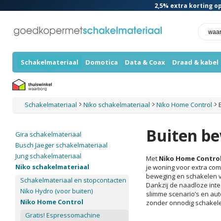
2,5%
extra korting op
Schakelmateriaal
Domotica
Data & Coax
Draad & kabel
Schakelmateriaal
Niko schakelmateriaal
Niko Home Control
Buiten b
Gira schakelmateriaal
Busch Jaeger schakelmateriaal
Jung schakelmateriaal
Met
Niko Home Contro
Niko schakelmateriaal
je woning voor extra co
beweging en schakelen ver
Schakelmateriaal en stopcontacten
Dankzij de naadloze int
Niko Hydro (voor buiten)
slimme scenario’s en aut
Niko Home Control
zonder onnodig schakel
Gratis! Espressomachine