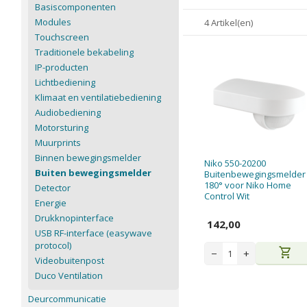
Basiscomponenten
Modules
4 Artikel(en)
Touchscreen
Traditionele bekabeling
IP-producten
Lichtbediening
Klimaat en ventilatiebediening
Audiobediening
Motorsturing
Muurprints
Binnen bewegingsmelder
Niko 550-20200
Buiten bewegingsmelder
Buitenbewegingsmelder
180° voor Niko Home
Detector
Control Wit
Energie
Drukknopinterface
142,00
USB RF-interface (easywave
protocol)
shopping_cart
−
+
Videobuitenpost
Duco Ventilation
Deurcommunicatie