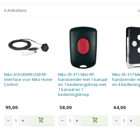
6 Artikel(en)
s
Niko 410-00099 USB RF-
Niko 05-311 Mini RF-
Niko 05-317 Min
interface voor Niko Home
handzender met 1 kanaal
handzender me
Control
en 1 bedieningsknop met
en 4 bedieni
1 kanaal en 1
bedieningsknop
95,00
58,00
64,00
shopping_cart
shopping_cart
−
+
−
+
−
+