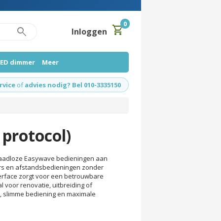
0
shopping_cart
search
Inloggen
LED dimmer
Meer
rvice
of
advies nodig? Bel 010-3335150
protocol)
raadloze Easywave bedieningen aan
aars en afstandsbedieningen zonder
terface zorgt voor een betrouwbare
 voor renovatie, uitbreiding of
rt, slimme bediening en maximale