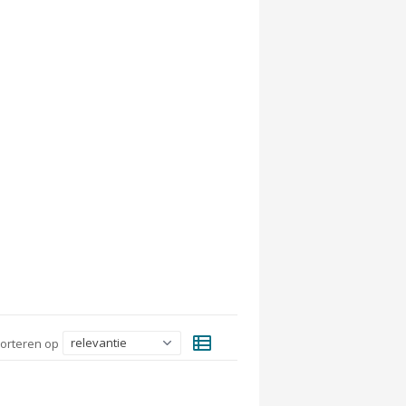
view_list
orteren op