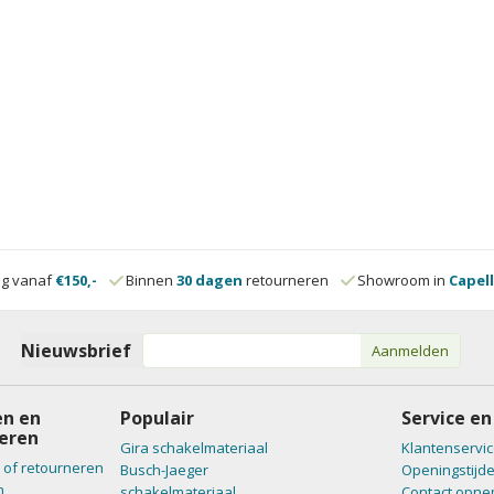
ng vanaf
€150,-
Binnen
30 dagen
retourneren
Showroom in
Capell
Nieuwsbrief
Aanmelden
n en
Populair
Service en
eren
Gira schakelmateriaal
Klantenservic
 of retourneren
Busch-Jaeger
Openingstijd
n
schakelmateriaal
Contact opn