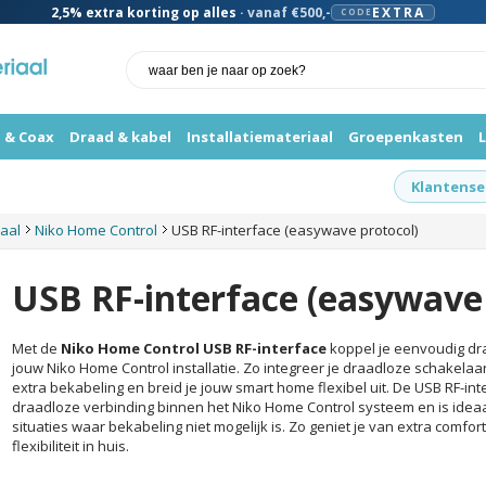
2,5%
extra korting op alles
· vanaf €500,-
EXTRA
CODE
 & Coax
Draad & kabel
Installatiemateriaal
Groepenkasten
Klantense
iaal
Niko Home Control
USB RF-interface (easywave protocol)
USB RF-interface (easywave 
Met de
Niko Home Control USB RF-interface
koppel je eenvoudig d
jouw Niko Home Control installatie. Zo integreer je draadloze schakel
extra bekabeling en breid je jouw smart home flexibel uit. De USB RF-in
draadloze verbinding binnen het Niko Home Control systeem en is ideaal
situaties waar bekabeling niet mogelijk is. Zo geniet je van extra comfo
flexibiliteit in huis.