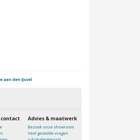
e aan den IJssel
 contact
Advies & maatwerk
e
Bezoek onze showroom
en
Veel gestelde vragen
emen
schakelmateriaal