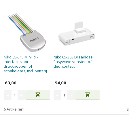
Niko 05-315 Mini RF-
Niko 05-363 Draadloze
interface voor
Easywave venster- of
drukknoppen of
deurcontact
schakelaars, incl. batterij
63,00
94,00
shopping_cart
shopping_cart
−
+
−
+
6 Artikel(en)
s