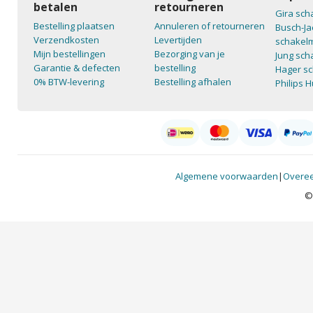
betalen
retourneren
Gira sch
Bestelling plaatsen
Annuleren of retourneren
Busch-Ja
Verzendkosten
Levertijden
schakelm
Mijn bestellingen
Bezorging van je
Jung sch
Garantie & defecten
bestelling
Hager sc
0% BTW-levering
Bestelling afhalen
Philips 
Algemene voorwaarden
|
Overee
©