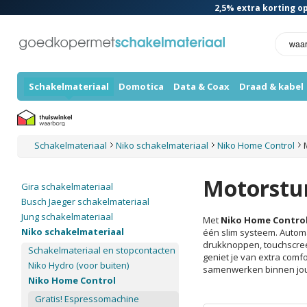
2,5%
extra korting op
Schakelmateriaal
Domotica
Data & Coax
Draad & kabel
Schakelmateriaal
Niko schakelmateriaal
Niko Home Control
Motorstu
Gira schakelmateriaal
Busch Jaeger schakelmateriaal
Jung schakelmateriaal
Met
Niko Home Contro
Niko schakelmateriaal
één slim systeem. Automa
drukknoppen, touchscree
Schakelmateriaal en stopcontacten
geniet je van extra comfo
Niko Hydro (voor buiten)
samenwerken binnen jou
Niko Home Control
Gratis! Espressomachine