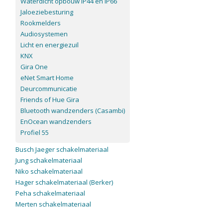
Waterdicht opbouw IP44 en IP66
Jaloeziebesturing
Rookmelders
Audiosystemen
Licht en energiezuil
KNX
Gira One
eNet Smart Home
Deurcommunicatie
Friends of Hue Gira
Bluetooth wandzenders (Casambi)
EnOcean wandzenders
Profiel 55
Busch Jaeger schakelmateriaal
Jung schakelmateriaal
Niko schakelmateriaal
Hager schakelmateriaal (Berker)
Peha schakelmateriaal
Merten schakelmateriaal