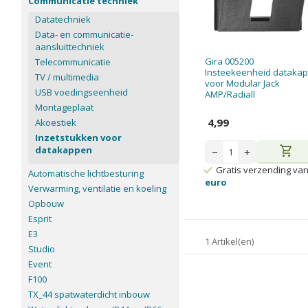
Communicatie techniek
Datatechniek
Data- en communicatie-
aansluittechniek
Gira 005200
Telecommunicatie
Insteekeenheid datakap
TV / multimedia
voor Modular Jack
USB voedingseenheid
AMP/Radiall
Montageplaat
4,99
Akoestiek
Inzetstukken voor
shopping_cart
datakappen
−
+
Gratis verzending va
Automatische lichtbesturing
euro
Verwarming, ventilatie en koeling
Opbouw
Esprit
E3
1 Artikel(en)
Studio
Event
F100
TX_44 spatwaterdicht inbouw