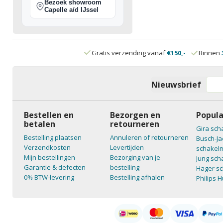
Bezoek showroom
Capelle a/d IJssel
Gratis verzending vanaf
€150,-
Binnen
Nieuwsbrief
Bestellen en
Bezorgen en
Popula
betalen
retourneren
Gira sch
Bestelling plaatsen
Annuleren of retourneren
Busch-Ja
Verzendkosten
Levertijden
schakelm
Mijn bestellingen
Bezorging van je
Jung sch
Garantie & defecten
bestelling
Hager sc
0% BTW-levering
Bestelling afhalen
Philips 