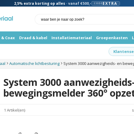
2,5%
extra korting op alles
· vanaf €500,-
EXTRA
CODE
 & Coax
Draad & kabel
Installatiemateriaal
Groepenkasten
Klantense
iaal
Automatische lichtbesturing
System 3000 aanwezigheids- en beweg
System 3000 aanwezigheids-
bewegingsmelder 360° opze
1 Artikel(en)
s