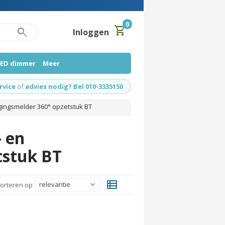
0
shopping_cart
search
Inloggen
LED dimmer
Meer
rvice
of
advies nodig? Bel 010-3335150
ingsmelder 360° opzetstuk BT
 en
tstuk BT
view_list
orteren op