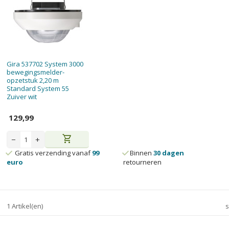
Gira 537702 System 3000
bewegingsmelder-
opzetstuk 2,20 m
Standard System 55
Zuiver wit
129,99
shopping_cart
−
+
Gratis verzending vanaf
99
Binnen
30 dagen
euro
retourneren
1 Artikel(en)
s