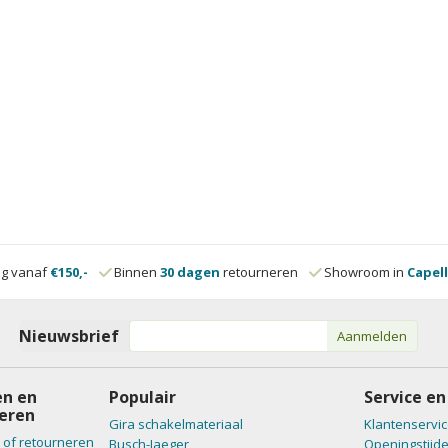
ng vanaf
€150,-
Binnen
30 dagen
retourneren
Showroom in
Capell
Nieuwsbrief
Aanmelden
n en
Populair
Service en
eren
Gira schakelmateriaal
Klantenservic
 of retourneren
Busch-Jaeger
Openingstijd