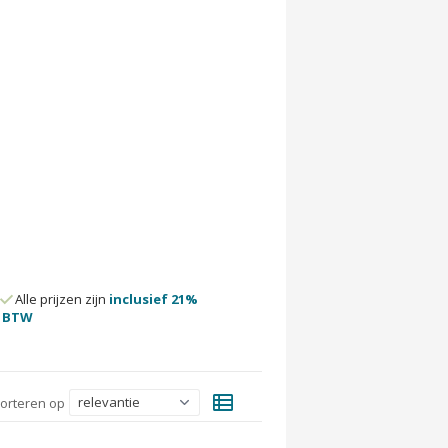
Alle prijzen zijn
inclusief 21%
BTW
view_list
orteren op