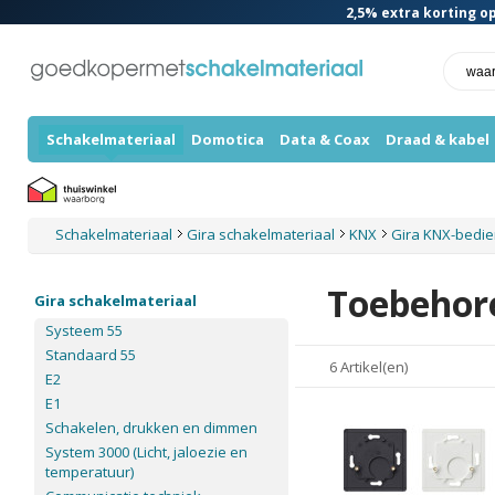
2,5%
extra korting op
Schakelmateriaal
Domotica
Data & Coax
Draad & kabel
Schakelmateriaal
Gira schakelmateriaal
KNX
Gira KNX-bedi
Toebehor
Gira schakelmateriaal
Systeem 55
Standaard 55
6 Artikel(en)
E2
E1
Schakelen, drukken en dimmen
System 3000 (Licht, jaloezie en
temperatuur)