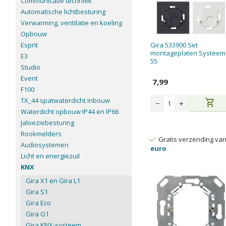
Communicatie techniek
Automatische lichtbesturing
Verwarming, ventilatie en koeling
Opbouw
Esprit
Gira 533900 Set
montageplaten Systeem
E3
55
Studio
Event
7,99
F100
TX_44 spatwaterdicht inbouw
shopping_cart
−
+
Waterdicht opbouw IP44 en IP66
Jaloeziebesturing
Rookmelders
Gratis verzending va
Audiosystemen
euro
Licht en energiezuil
KNX
Gira X1 en Gira L1
Gira S1
Gira Eco
Gira G1
Gira KNX-systeem