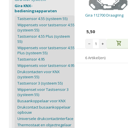
Gira KNX-
bedieningsapparaten
Gira 112700 Draagring
Tastsensor 4.55 (systeem 55)
Wippensets voor tastsensor 4.55
(systeem 55)
5,50
Tastsensor 4.55 Plus (systeem
55)
shopping_cart
−
+
Wippensets voor tastsensor 4.55
Plus (systeem 55)
6 Artikel(en)
Tastsensor 4.95
Wippensets voor tastsensor 4.95
Drukcontacten voor KNX
(systeem 55)
Tastsensor 3 (systeem 55)
Wippenset voor Tastsensor 3
(systeem 55)
Busaankoppelaar voor KNX
Drukcontact busaankoppelaar
opbouw
Universele drukcontactinterface
Thermostaat en objectregelaar