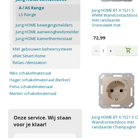
A / AS Range
Jung HOME BT A 1521 S
LS Range
WWM Wandcontactdoos
met randaarde
Jung HOME bewegingsmelders
Sneeuwwit mat
Jung HOME aanwezigheidsmelder
72,99
Jung HOME kamerthermostaat
KNX gebouwen beheersysteem
shopping_cart
−
+
eNet Smart Home
Relais-/dimstation
Niko schakelmateriaal
Hager schakelmateriaal (Berker)
Peha schakelmateriaal
Merten schakelmateriaal
Onze service. Wij staan
Jung HOME BT A 1521 S 
Wandcontactdoos met
voor je klaar!
randaarde Champagne