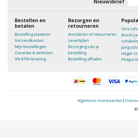
Nieuwsbrief
Bestellen en
Bezorgen en
Popula
betalen
retourneren
Gira sch
Bestelling plaatsen
Annuleren of retourneren
Busch-Ja
Verzendkosten
Levertijden
schakelm
Mijn bestellingen
Bezorging van je
Jung sch
Garantie & defecten
bestelling
Hager sc
0% BTW-levering
Bestelling afhalen
Philips 
Algemene voorwaarden
|
Overee
©