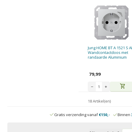
Jung HOME BT A 1521 S A
Wandcontactdoos met
randaarde Aluminium
79,99
shopping_cart
−
+
18 Artikel(en)
Gratis verzending vanaf
€150,-
Binnen