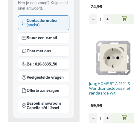
Heb je een vraag? Krijg altijd
74,99
snel antwoord.
shopping_cart
−
+
Contactformulier
(snelst)
Stuur een e-mail
Chat met ons
Bel: 010-3335150
Veelgestelde vragen
Jung HOME BT A 1521 S
Wandcontactdoos met
Offerte aanvragen
randaarde Wit
Bezoek showroom
69,99
Capelle a/d IJssel
shopping_cart
−
+