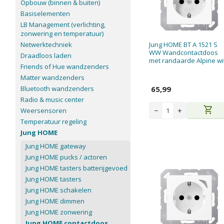
Opbouw (binnen & buiten)
Basiselementen
LB Management (verlichting,
zonwering en temperatuur)
Netwerktechniek
Jung HOME BT A 1521 S
WW Wandcontactdoos
Draadloos laden
met randaarde Alpine wi
Friends of Hue wandzenders
Matter wandzenders
Bluetooth wandzenders
65,99
Radio & music center
shopping_cart
−
+
Weersensoren
Temperatuur regeling
Jung HOME
Jung HOME gateway
Jung HOME pucks / actoren
Jung HOME tasters batterijgevoed
Jung HOME tasters
Jung HOME schakelen
Jung HOME dimmen
Jung HOME zonwering
Jung HOME contactdoos